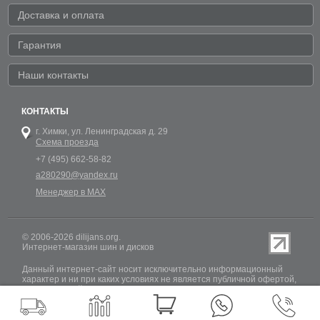
Доставка и оплата
Гарантия
Наши контакты
КОНТАКТЫ
г. Химки,
ул. Ленинградская д. 29
Схема проезда
+7 (495) 662-58-82
a280290@yandex.ru
Менеджер в MAX
© 2006-2026 dilijans.org.
Интернет-магазин шин и дисков
Данный интернет-сайт носит исключительно информационный
характер и ни при каких условиях не является публичной офертой,
определяемой положениями Статьи 437 (2) Гражданского кодекса
РФ. Обновление информации о наличии шин и дисков на сайте
Dilijans.org производится 24 часа в сутки, но не включает в себя
информацию о резервах.