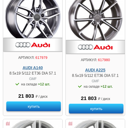
АРТИКУЛ:
617979
АРТИКУЛ:
617980
AUDI A140
AUDI A225
8.5x19 5/112 ET36 DIA 57.1
8.5x19 5/112 ET36 DIA 57.1
GMF
GMF
на складе
>12 шт.
на складе
>12 шт.
21 803
₽ / диск
21 803
₽ / диск
купить
купить