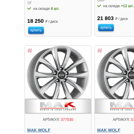
GMF
SF
на складе
>12 шт.
на складе
8 шт.
21 803
₽ / диск
18 250
₽ / диск
купить
купить
АРТИКУЛ:
377530
АРТИКУЛ:
3
MAK WOLF
MAK WOLF