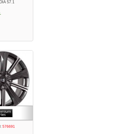
DIA 57.1
.
:
576691