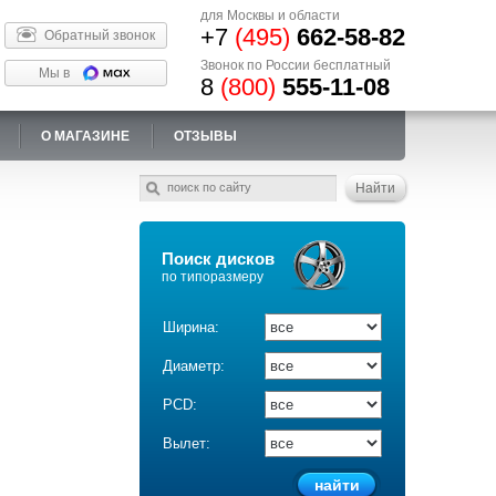
для Москвы и области
+7
(495)
662-58-82
Обратный звонок
Звонок по России бесплатный
Мы в
8
(800)
555-11-08
О МАГАЗИНЕ
ОТЗЫВЫ
Поиск дисков
по типоразмеру
Ширина:
Диаметр:
PCD:
Вылет: