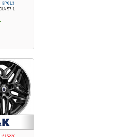
s КР013
DIA 57.1
.
:
615220