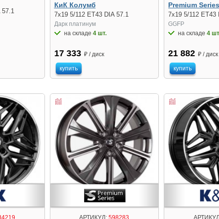
КиК Колумб
Premium Serie
 57.1
7x19 5/112 ET43 DIA 57.1
7x19 5/112 ET43 
Дарк платинум
GGFP
на складе
4 шт.
на складе
4 шт
17 333
21 882
₽ / диск
₽ / диск
купить
купить
84219
АРТИКУЛ:
598283
АРТИКУЛ