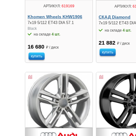
АРТИКУЛ:
619169
АРТИКУЛ:
6
Khomen Wheels KHW1906
СКАД Diamond
7x19 5/112 ET43 DIA 57.1
7x19 5/112 ET43 DIA
Black
на складе
4 шт.
на складе
4 шт.
21 882
₽ / диск
16 680
₽ / диск
купить
купить