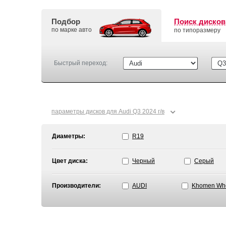
Подбор
Поиск дисков
по марке авто
по типоразмеру
Быстрый переход:
⌄
параметры дисков для Audi Q3 2024 г/в
Диаметры:
R19
Цвет диска:
Черный
Серый
Производители:
AUDI
Khomen Wh