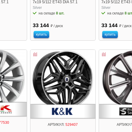
 57.1
7x19 5/112 ET43 DIA 57.1
7x19 5/112 ET43 
Silver
Silver
на складе
8 шт.
на складе
8 шт
33 144
33 144
₽ / диск
₽ / диск
купить
купить
77530
АРТИКУЛ:
529407
АРТИКУЛ