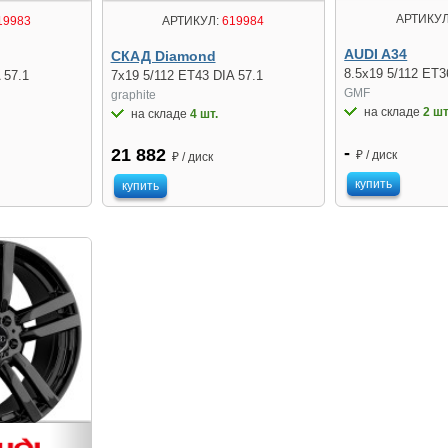
АРТИКУЛ
19983
АРТИКУЛ:
619984
AUDI A34
СКАД Diamond
8.5x19 5/112 ET3
 57.1
7x19 5/112 ET43 DIA 57.1
GMF
graphite
на складе
2 шт
на складе
4 шт.
-
21 882
₽ / диск
₽ / диск
купить
купить