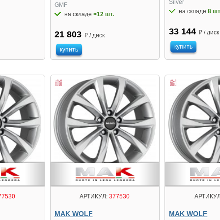
Silver
GMF
на складе
8 шт
на складе
>12 шт.
33 144
₽ / диск
21 803
₽ / диск
купить
купить
77530
АРТИКУЛ:
377530
АРТИКУЛ
MAK WOLF
MAK WOLF