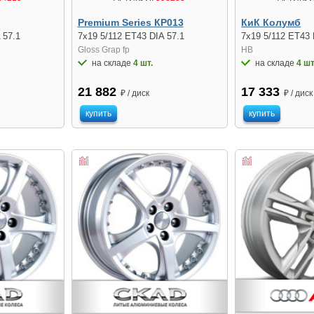
Premium Series КР013
КиК Колумб
 57.1
7x19 5/112 ET43 DIA 57.1
7x19 5/112 ET43 
Gloss Grap fp
HB
на складе
4 шт.
на складе
4 шт
21 882
17 333
₽ / диск
₽ / диск
купить
купить