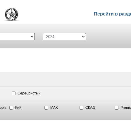
Перейти в раз
Серебристый
eels
КиК
MAK
СКАД
Premi