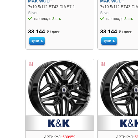
MAK WOLF
MAK WOLF
7x19 5/112 ET43 DIA 57.1
7x19 5/112 ET43 DIA
Silver
Silver
на складе
8 шт.
на складе
8 шт.
33 144
33 144
₽ / диск
₽ / диск
купить
купить
АРТИКУЛ:
580959
АРТИКУЛ:
5