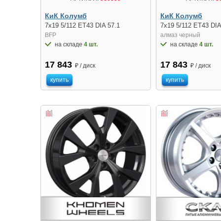
КиК Колумб
КиК Колумб
7x19 5/112 ET43 DIA 57.1
7x19 5/112 ET43 DIA
BFP
алмаз чeрный
на складе
4 шт.
на складе
4 шт.
17 843
17 843
₽ / диск
₽ / диск
купить
купить