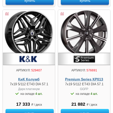
купить
купить
АРТИКУЛ:
529407
АРТИКУЛ:
576691
КиК Колумб
Premium Series КР013
7x19 5/112 ET43 DIA 57.1
7x19 5/112 ET43 DIA 57.1
Дарк платинум
GGFP
на складе
4 шт.
на складе
4 шт.
17 333
21 882
₽ / диск
₽ / диск