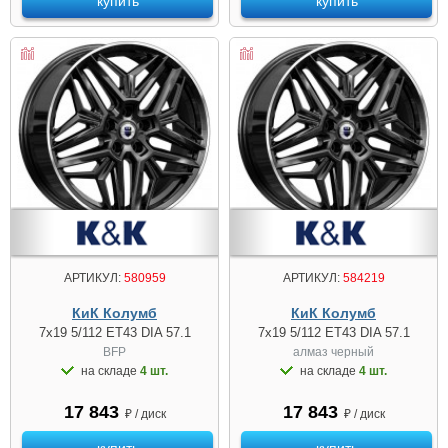
купить
купить
АРТИКУЛ:
580959
АРТИКУЛ:
584219
КиК Колумб
КиК Колумб
7x19 5/112 ET43 DIA 57.1
7x19 5/112 ET43 DIA 57.1
BFP
алмаз чeрный
на складе
4 шт.
на складе
4 шт.
17 843
17 843
₽ / диск
₽ / диск