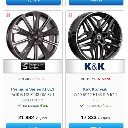
купить
купить
АРТИКУЛ:
598283
АРТИКУЛ:
615220
Premium Series КР013
КиК Колумб
7x19 5/112 ET43 DIA 57.1
7x19 5/112 ET43 DIA 57.1
Gloss Grap fp
HB
на складе
4 шт.
на складе
4 шт.
21 882
17 333
₽ / диск
₽ / диск
купить
купить