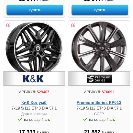
купить
купить
АРТИКУЛ:
529407
АРТИКУЛ:
576691
КиК Колумб
Premium Series КР013
7x19 5/112 ET43 DIA 57.1
7x19 5/112 ET43 DIA 57.1
Дарк платинум
GGFP
на складе
4 шт.
на складе
4 шт.
17 333
21 882
₽ / диск
₽ / диск