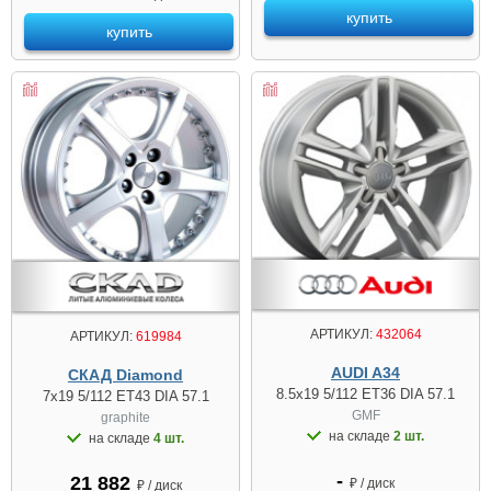
купить
купить
АРТИКУЛ:
432064
АРТИКУЛ:
619984
AUDI A34
СКАД Diamond
8.5x19 5/112 ET36 DIA 57.1
7x19 5/112 ET43 DIA 57.1
GMF
graphite
на складе
2 шт.
на складе
4 шт.
-
21 882
₽ / диск
₽ / диск