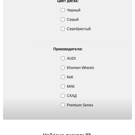
Цвет диска:
Черный
Серый
Серебристый
Производители:
AUDI
Khomen Wheels
КиК
MAK
СКАД
Premium Series