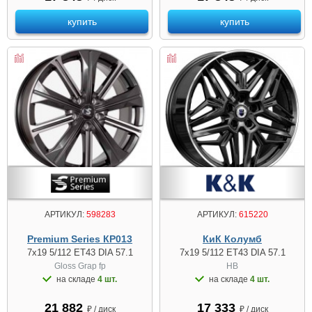
купить
купить
АРТИКУЛ:
598283
АРТИКУЛ:
615220
Premium Series КР013
КиК Колумб
7x19 5/112 ET43 DIA 57.1
7x19 5/112 ET43 DIA 57.1
Gloss Grap fp
HB
на складе
4 шт.
на складе
4 шт.
21 882
17 333
₽ / диск
₽ / диск