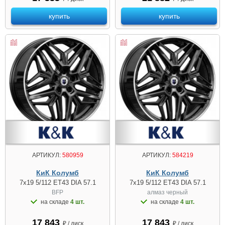
купить
купить
АРТИКУЛ:
580959
АРТИКУЛ:
584219
КиК Колумб
КиК Колумб
7x19 5/112 ET43 DIA 57.1
7x19 5/112 ET43 DIA 57.1
BFP
алмаз чeрный
на складе
4 шт.
на складе
4 шт.
17 843
17 843
₽ / диск
₽ / диск