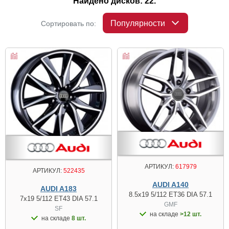
Найдено дисков: 22.
Популярности
Сортировать по:
АРТИКУЛ:
617979
АРТИКУЛ:
522435
AUDI A140
AUDI A183
8.5x19 5/112 ET36 DIA 57.1
7x19 5/112 ET43 DIA 57.1
GMF
SF
на складе
>12 шт.
на складе
8 шт.