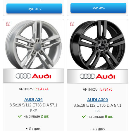
купить
купить
АРТИКУЛ:
504774
АРТИКУЛ:
573476
AUDI A34
AUDI A300
8.5x19 5/112 ET36 DIA 57.1
8.5x19 5/112 ET36 DIA 57.1
BKF
BK
на складе
2 шт.
на складе
6 шт.
-
-
₽ / диск
₽ / диск