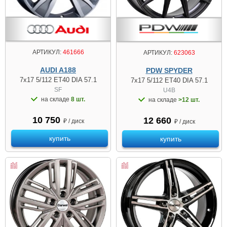
АРТИКУЛ:
461666
АРТИКУЛ:
623063
AUDI A188
PDW SPYDER
7x17 5/112 ET40 DIA 57.1
7x17 5/112 ET40 DIA 57.1
SF
U4B
на складе
8 шт.
на складе
>12 шт.
10 750
12 660
₽ / диск
₽ / диск
купить
купить