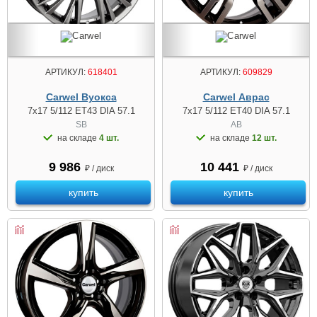
АРТИКУЛ:
618401
АРТИКУЛ:
609829
Carwel Вуокса
Carwel Аврас
7x17 5/112 ET43 DIA 57.1
7x17 5/112 ET40 DIA 57.1
SB
AB
на складе
4 шт.
на складе
12 шт.
9 986
10 441
₽ / диск
₽ / диск
купить
купить