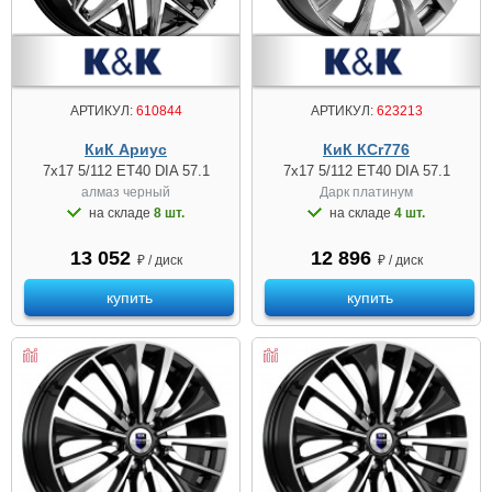
АРТИКУЛ:
610844
АРТИКУЛ:
623213
КиК Ариус
КиК КСr776
7x17 5/112 ET40 DIA 57.1
7x17 5/112 ET40 DIA 57.1
алмаз чeрный
Дарк платинум
на складе
8 шт.
на складе
4 шт.
13 052
12 896
₽ / диск
₽ / диск
купить
купить