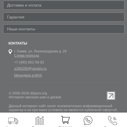
Доставка и оплата
Гарантия
Наши контакты
КОНТАКТЫ
г. Химки,
ул. Ленинградская д. 29
Схема проезда
+7 (495) 662-58-82
a280290@yandex.ru
Менеджер в MAX
© 2006-2026 dilijans.org.
Интернет-магазин шин и дисков
Данный интернет-сайт носит исключительно информационный
характер и ни при каких условиях не является публичной офертой,
определяемой положениями Статьи 437 (2) Гражданского кодекса
РФ. Обновление информации о наличии шин и дисков на сайте
Dilijans.org производится 24 часа в сутки, но не включает в себя
информацию о резервах.