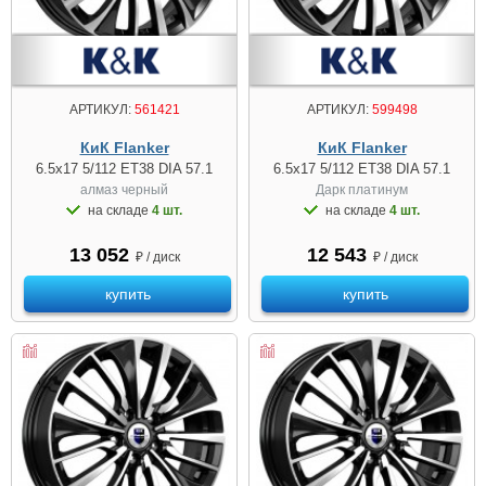
АРТИКУЛ:
561421
АРТИКУЛ:
599498
КиК Flanker
КиК Flanker
6.5x17 5/112 ET38 DIA 57.1
6.5x17 5/112 ET38 DIA 57.1
алмаз чeрный
Дарк платинум
на складе
4 шт.
на складе
4 шт.
13 052
12 543
₽ / диск
₽ / диск
купить
купить