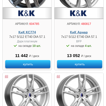
АРТИКУЛ:
604785
АРТИКУЛ:
480817
КиК КС774
КиК Арнар
7x17 5/112 ET40 DIA 57.1
7x17 5/112 ET40 DIA 57.1
Дарк платинум
BFP
на складе
10 шт.
на складе
4 шт.
11 442
13 052
₽ / диск
₽ / диск
купить
купить