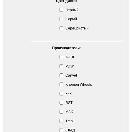
Цвет диска:
Черный
Серый
Серебристый
Производители:
AUDI
PDW
Carwel
Khomen Wheels
КиК
RST
MAK
Trebl
СКАД