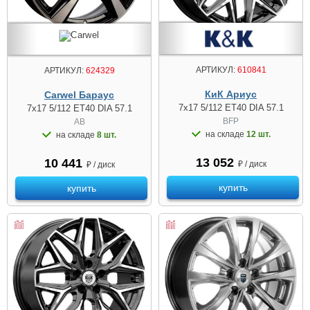
АРТИКУЛ:
610841
АРТИКУЛ:
624329
КиК Ариус
Carwel Бараус
7x17 5/112 ET40 DIA 57.1
7x17 5/112 ET40 DIA 57.1
BFP
AB
на складе
12 шт.
на складе
8 шт.
13 052
10 441
₽ / диск
₽ / диск
купить
купить