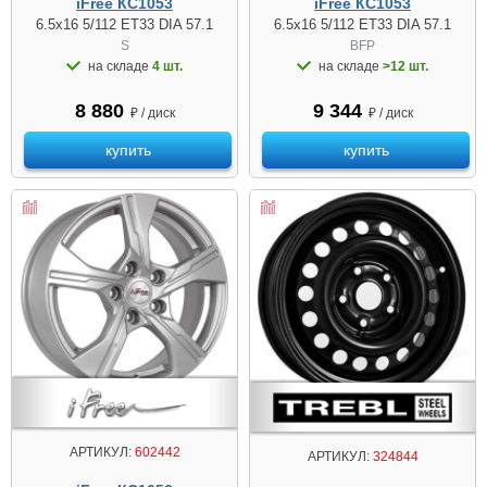
iFree КС1053
iFree КС1053
6.5x16 5/112 ET33 DIA 57.1
6.5x16 5/112 ET33 DIA 57.1
S
BFP
на складе
4 шт.
на складе
>12 шт.
8 880
9 344
₽ / диск
₽ / диск
купить
купить
АРТИКУЛ:
602442
АРТИКУЛ:
324844