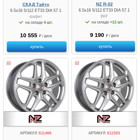
NZ R-02
СКАД Тайто
6.5x16 5/112 ET33 DIA 57.1
6.5x16 5/112 ET33 DIA 57.1
BKF
графит
на складе
>12 шт.
на складе
4 шт.
9 190
10 555
₽ / диск
₽ / диск
купить
купить
АРТИКУЛ:
611466
АРТИКУЛ:
611593