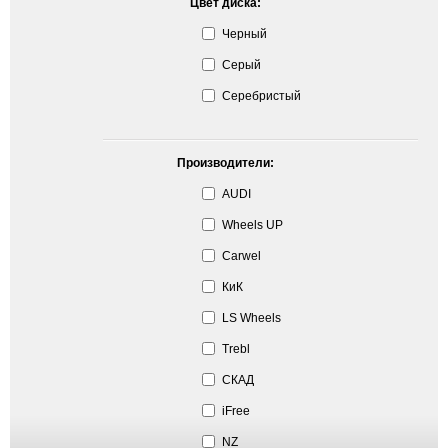
Цвет диска:
Черный
Серый
Серебристый
Производители:
AUDI
Wheels UP
Carwel
КиК
LS Wheels
Trebl
СКАД
iFree
NZ