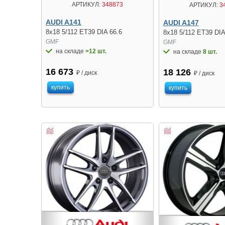
АРТИКУЛ:
348873
АРТИКУЛ:
3
AUDI A141
AUDI A147
8x18 5/112 ET39 DIA 66.6
8x18 5/112 ET39 DIA
GMF
GMF
на складе
>12 шт.
на складе
8 шт.
16 673
18 126
₽ / диск
₽ / диск
купить
купить