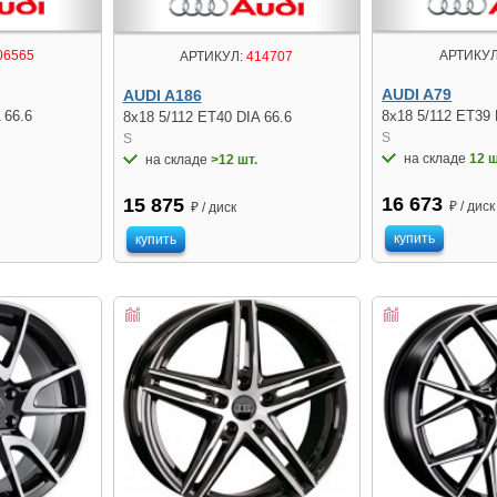
06565
АРТИКУЛ
АРТИКУЛ:
414707
AUDI A79
AUDI A186
 66.6
8x18 5/112 ET39 
8x18 5/112 ET40 DIA 66.6
S
S
на складе
12 ш
на складе
>12 шт.
16 673
15 875
₽ / диск
₽ / диск
купить
купить