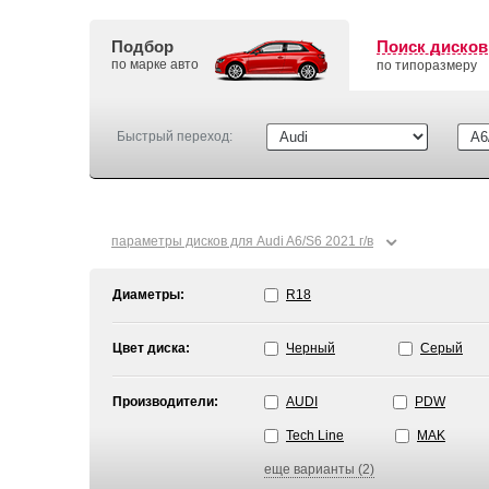
Подбор
Поиск дисков
по марке авто
по типоразмеру
Быстрый переход:
⌄
параметры дисков для Audi A6/S6 2021 г/в
Диаметры:
R18
Цвет диска:
Черный
Серый
Производители:
AUDI
PDW
Tech Line
MAK
еще варианты (2)