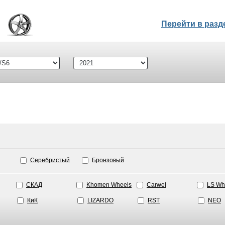
Перейти в раз
Серебристый
Бронзовый
СКАД
Khomen Wheels
Carwel
LS Wh
КиК
LIZARDO
RST
NEO