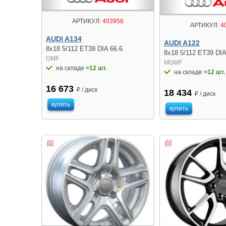
АРТИКУЛ:
403956
АРТИКУЛ:
4
AUDI A134
AUDI A122
8x18 5/112 ET39 DIA 66.6
8x18 5/112 ET39 DIA
GMF
MGMF
на складе
>12 шт.
на складе
>12 шт.
16 673
₽ / диск
18 434
₽ / диск
купить
купить