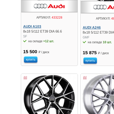
АРТИКУЛ:
433228
АРТИКУЛ:
4
AUDI A103
AUDI A246
8x18 5/112 ET39 DIA 66.6
8x18 5/112 ET39 DIA
SF
GMF
на складе
>12 шт.
на складе
10 шт.
15 500
15 875
₽ / диск
₽ / диск
купить
купить