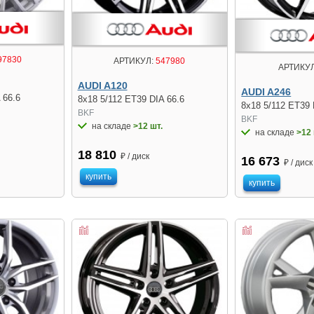
97830
АРТИКУЛ:
547980
АРТИКУЛ
AUDI A120
AUDI A246
 66.6
8x18 5/112 ET39 DIA 66.6
8x18 5/112 ET39 
BKF
BKF
на складе
>12 шт.
на складе
>12 
18 810
₽ / диск
16 673
₽ / диск
купить
купить