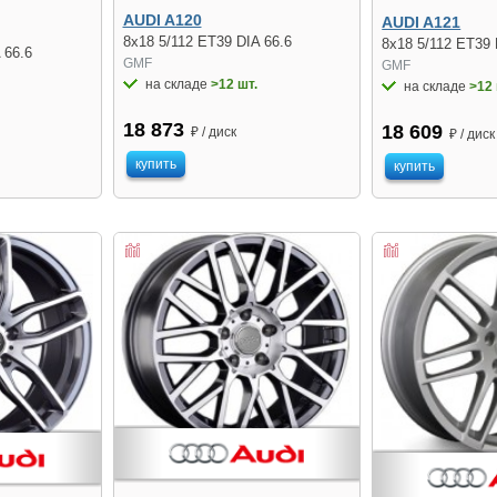
AUDI A120
AUDI A121
8x18 5/112 ET39 DIA 66.6
8x18 5/112 ET39 
 66.6
GMF
GMF
на складе
>12 шт.
на складе
>12 
18 873
18 609
₽ / диск
₽ / диск
купить
купить