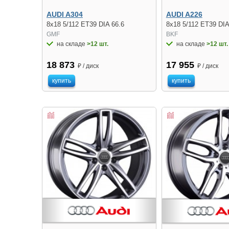
AUDI A304
AUDI A226
8x18 5/112 ET39 DIA 66.6
8x18 5/112 ET39 DIA
GMF
BKF
на складе
>12 шт.
на складе
>12 шт.
18 873
17 955
₽ / диск
₽ / диск
купить
купить