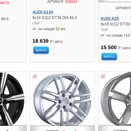
АРТИКУЛ:
358044
48879
АРТИКУЛ
AUDI A130
8x18 5/112 ET39 DIA 66.6
AUDI A25
 66.6
GMF
8x18 5/112 ET39 
на складе
12 шт.
GMF
на складе
>12 
18 639
₽ / диск
15 500
₽ / диск
купить
купить