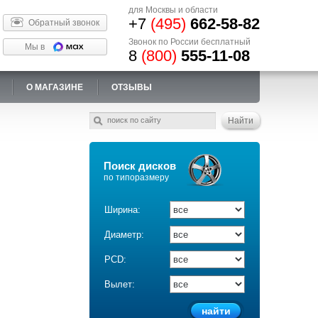
для Москвы и области
+7
(495)
662-58-82
Обратный звонок
Звонок по России бесплатный
Мы в
8
(800)
555-11-08
О МАГАЗИНЕ
ОТЗЫВЫ
Поиск дисков
по типоразмеру
Ширина:
Диаметр:
PCD:
Вылет: