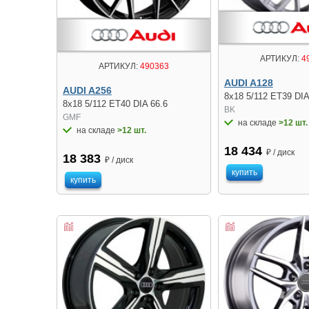
АРТИКУЛ:
4
АРТИКУЛ:
490363
AUDI A128
AUDI A256
8x18 5/112 ET39 DIA
8x18 5/112 ET40 DIA 66.6
BK
GMF
на складе
>12 шт.
на складе
>12 шт.
18 434
₽ / диск
18 383
₽ / диск
купить
купить