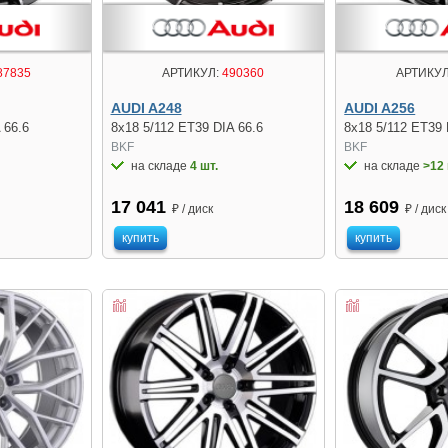
87835
АРТИКУЛ:
490360
АРТИКУЛ
AUDI A248
AUDI A256
 66.6
8x18 5/112 ET39 DIA 66.6
8x18 5/112 ET39 
BKF
BKF
на складе
4 шт.
на складе
>12 
17 041
18 609
₽ / диск
₽ / диск
купить
купить