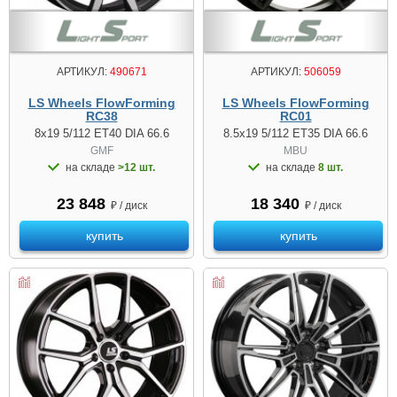
АРТИКУЛ:
490671
АРТИКУЛ:
506059
LS Wheels FlowForming
LS Wheels FlowForming
RC38
RC01
8x19 5/112 ET40 DIA 66.6
8.5x19 5/112 ET35 DIA 66.6
GMF
MBU
на складе
>12 шт.
на складе
8 шт.
23 848
18 340
₽ / диск
₽ / диск
купить
купить