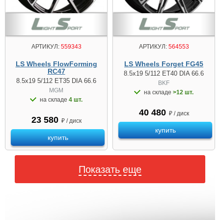
АРТИКУЛ:
559343
АРТИКУЛ:
564553
LS Wheels FlowForming
LS Wheels Forget FG45
RC47
8.5x19 5/112 ET40 DIA 66.6
8.5x19 5/112 ET35 DIA 66.6
BKF
MGM
на складе
>12 шт.
на складе
4 шт.
40 480
₽ / диск
23 580
₽ / диск
купить
купить
Показать еще