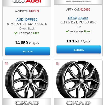
АРТИКУЛ:
615696
АРТИКУЛ:
618359
СКАД Арика
AUDI DFP830
8x19 5/112 ET38 DIA 66.6
8.5x19 5/112 ET42 DIA 66.56
BFP
Gloss Black
на складе
8 шт.
на складе
4 шт.
18 161
₽ / диск
14 850
₽ / диск
купить
купить