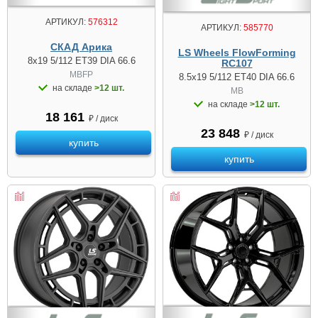
АРТИКУЛ:
576312
АРТИКУЛ:
585770
СКАД Арика
LS Wheels FlowForming
8x19 5/112 ET39 DIA 66.6
RC107
MBFP
8.5x19 5/112 ET40 DIA 66.6
на складе
>12 шт.
MB
на складе
>12 шт.
18 161
₽ / диск
23 848
₽ / диск
купить
купить