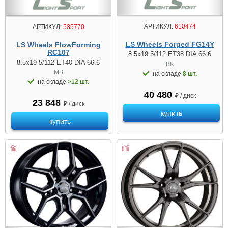
АРТИКУЛ:
610474
АРТИКУЛ:
585770
LS Wheels Forged FG14Y
LS Wheels FlowForming
RC107
8.5x19 5/112 ET38 DIA 66.6
8.5x19 5/112 ET40 DIA 66.6
BK
MB
на складе
8 шт.
на складе
>12 шт.
40 480
₽ / диск
23 848
₽ / диск
купить
купить