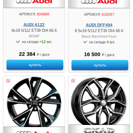
АРТИКУЛ:
604968
АРТИКУЛ:
618357
AUDI A122
AUDI DFF494
8x19 5/112 ET39 DIA 66.6
8.5x19 5/112 ET35 DIA 66.6
MGMF
Black Machined Face
на складе
>12 шт.
на складе
4 шт.
22 384
16 500
₽ / диск
₽ / диск
купить
купить