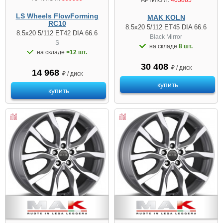
АРТИКУЛ:
403885
LS Wheels FlowForming
MAK KOLN
RC10
8.5x20 5/112 ET45 DIA 66.6
8.5x20 5/112 ET42 DIA 66.6
Black Mirror
S
на складе
8 шт.
на складе
>12 шт.
30 408
₽ / диск
14 968
₽ / диск
купить
купить