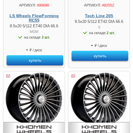
АРТИКУЛ:
490690
АРТИКУЛ:
492552
LS Wheels FlowForming
Tech Line 205
RC55
8.5x20 5/112 ET42 DIA 66.6
8.5x20 5/112 ET40 DIA 66.6
S
MGM
на складе
2 шт.
на складе
3 шт.
-
₽ / диск
-
₽ / диск
купить
купить