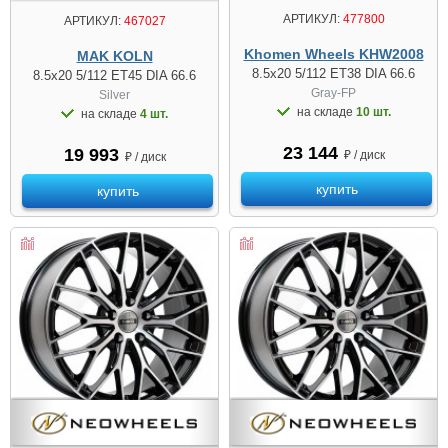
АРТИКУЛ:
477800
АРТИКУЛ:
467027
Khomen Wheels KHW2008
MAK KOLN
8.5x20 5/112 ET38 DIA 66.6
8.5x20 5/112 ET45 DIA 66.6
Gray-FP
Silver
на складе
10 шт.
на складе
4 шт.
23 144
19 993
₽ / диск
₽ / диск
купить
купить