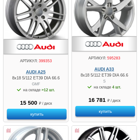
АРТИКУЛ:
595283
АРТИКУЛ:
399353
AUDI A33
AUDI A25
8x18 5/112 ET39 DIA 66.6
8x18 5/112 ET39 DIA 66.6
S
GMF
на складе
4 шт.
на складе
>12 шт.
16 781
₽ / диск
15 500
₽ / диск
купить
купить