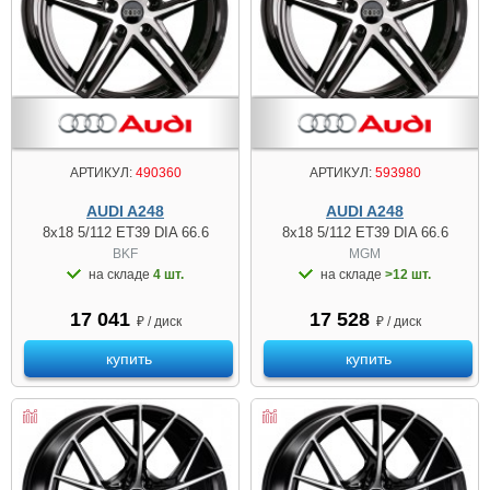
АРТИКУЛ:
490360
АРТИКУЛ:
593980
AUDI A248
AUDI A248
8x18 5/112 ET39 DIA 66.6
8x18 5/112 ET39 DIA 66.6
BKF
MGM
на складе
4 шт.
на складе
>12 шт.
17 041
17 528
₽ / диск
₽ / диск
купить
купить