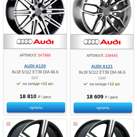
АРТИКУЛ:
547980
АРТИКУЛ:
339445
AUDI A120
AUDI A121
8x18 5/112 ET39 DIA 66.6
8x18 5/112 ET39 DIA 66.6
BKF
GMF
на складе
>12 шт.
на складе
>12 шт.
18 810
18 609
₽ / диск
₽ / диск
купить
купить