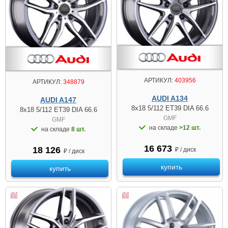
АРТИКУЛ:
403956
АРТИКУЛ:
348879
AUDI A134
AUDI A147
8x18 5/112 ET39 DIA 66.6
8x18 5/112 ET39 DIA 66.6
GMF
GMF
на складе
>12 шт.
на складе
8 шт.
16 673
18 126
₽ / диск
₽ / диск
купить
купить