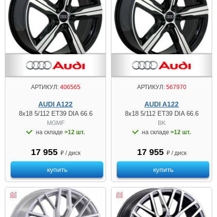
АРТИКУЛ:
406565
АРТИКУЛ:
567970
AUDI A122
AUDI A122
8x18 5/112 ET39 DIA 66.6
8x18 5/112 ET39 DIA 66.6
MGMF
BK
на складе
>12 шт.
на складе
>12 шт.
17 955
17 955
₽ / диск
₽ / диск
купить
купить