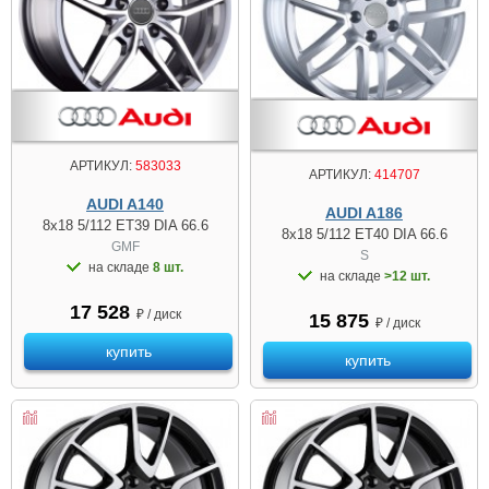
АРТИКУЛ:
583033
АРТИКУЛ:
414707
AUDI A140
AUDI A186
8x18 5/112 ET39 DIA 66.6
8x18 5/112 ET40 DIA 66.6
GMF
S
на складе
8 шт.
на складе
>12 шт.
17 528
₽ / диск
15 875
₽ / диск
купить
купить