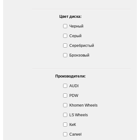
Цвет диска:
Черный
Серый
Серебристый
Бронзовый
Производители:
AUDI
PDW
Khomen Wheels
LS Wheels
КиК
Carwel