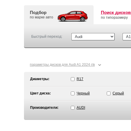
Подбор
Поиск дисков
по марке авто
по типоразмеру
Быстрый переход:
⌄
параметры дисков для Audi A1 2024 г/в
Диаметры:
R17
Цвет диска:
Черный
Серый
Производители:
AUDI