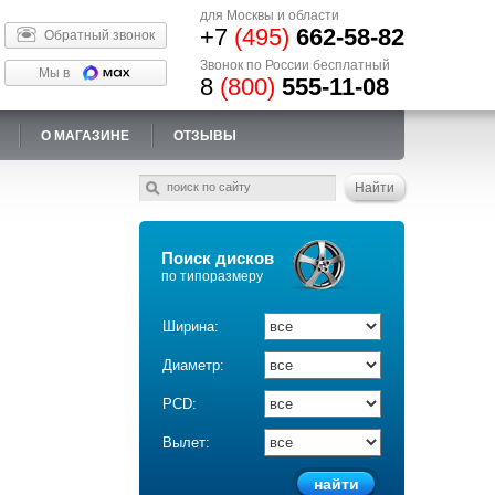
для Москвы и области
+7
(495)
662-58-82
Обратный звонок
Звонок по России бесплатный
Мы в
8
(800)
555-11-08
О МАГАЗИНЕ
ОТЗЫВЫ
Поиск дисков
по типоразмеру
Ширина:
Диаметр:
PCD:
Вылет: