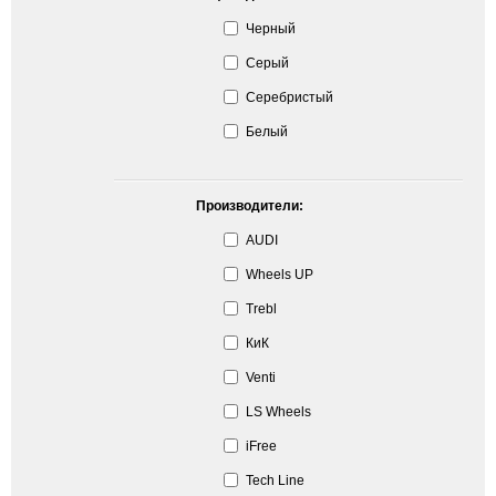
Черный
Серый
Серебристый
Белый
Производители:
AUDI
Wheels UP
Trebl
КиК
Venti
LS Wheels
iFree
Tech Line