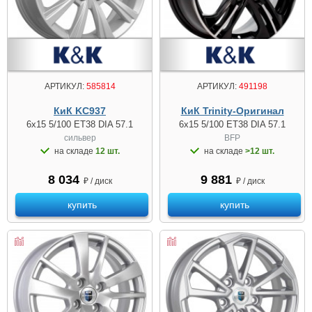
АРТИКУЛ:
585814
АРТИКУЛ:
491198
КиК KC937
КиК Trinity-Оригинал
6x15 5/100 ET38 DIA 57.1
6x15 5/100 ET38 DIA 57.1
сильвер
BFP
на складе
12 шт.
на складе
>12 шт.
8 034
9 881
₽ / диск
₽ / диск
купить
купить