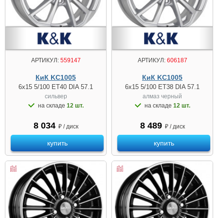
АРТИКУЛ:
559147
АРТИКУЛ:
606187
КиК KC1005
КиК KC1005
6x15 5/100 ET40 DIA 57.1
6x15 5/100 ET38 DIA 57.1
сильвер
алмаз чeрный
на складе
12 шт.
на складе
12 шт.
8 034
8 489
₽ / диск
₽ / диск
купить
купить