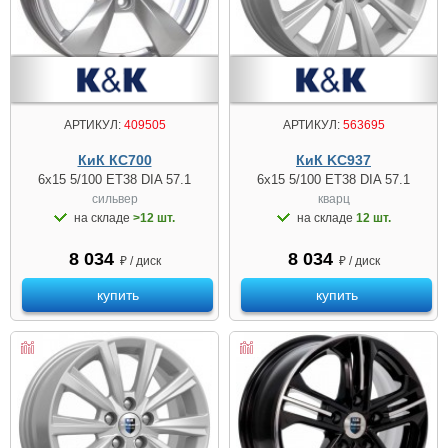
АРТИКУЛ:
409505
АРТИКУЛ:
563695
КиК КС700
КиК KC937
6x15 5/100 ET38 DIA 57.1
6x15 5/100 ET38 DIA 57.1
сильвер
кварц
на складе
>12 шт.
на складе
12 шт.
8 034
8 034
₽ / диск
₽ / диск
купить
купить