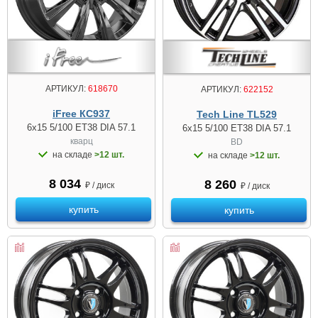
АРТИКУЛ:
618670
АРТИКУЛ:
622152
iFree КС937
Tech Line TL529
6x15 5/100 ET38 DIA 57.1
6x15 5/100 ET38 DIA 57.1
кварц
BD
на складе
>12 шт.
на складе
>12 шт.
8 034
8 260
₽ / диск
₽ / диск
купить
купить