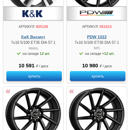
АРТИКУЛ:
605156
АРТИКУЛ:
561610
КиК Висмут
PDW 1022
7x16 5/100 ET35 DIA 57.1
7x16 5/100 ET30 DIA 57.1
кварц
M/S
на складе
12 шт.
на складе
>12 шт.
10 591
10 980
₽ / диск
₽ / диск
купить
купить