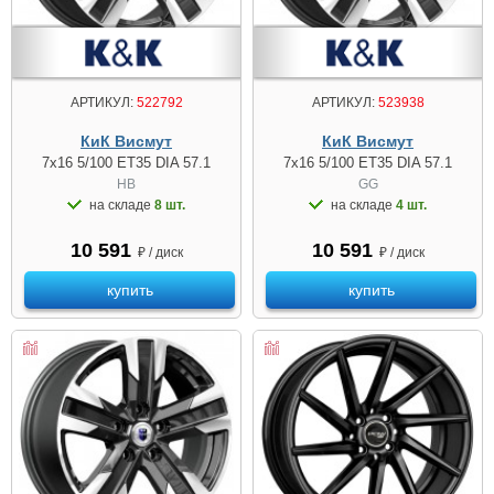
АРТИКУЛ:
522792
АРТИКУЛ:
523938
КиК Висмут
КиК Висмут
7x16 5/100 ET35 DIA 57.1
7x16 5/100 ET35 DIA 57.1
HB
GG
на складе
8 шт.
на складе
4 шт.
10 591
10 591
₽ / диск
₽ / диск
купить
купить