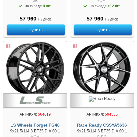
BK
MGMF
на складе
8 шт.
на складе
>12 шт.
57 960
57 960
₽ / диск
₽ / диск
купить
купить
АРТИКУЛ:
564619
АРТИКУЛ:
594535
LS Wheels Forget FG48
Race Ready CSSYA5636
9x21 5/114.3 ET35 DIA 60.1
9x21 5/114.3 ET35 DIA 60.1
MGM
B-P/B