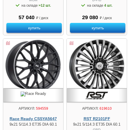
на складе
>12 шт.
на складе
4 шт.
57 040
29 080
₽ / диск
₽ / диск
купить
купить
АРТИКУЛ:
594559
АРТИКУЛ:
619610
Race Ready CSSYA5647
RST R2101FF
9x21 5/114.3 ET35 DIA 60.1
9x21 5/114.3 ET35 DIA 60.1
GRD