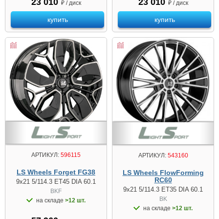
23 010
23 010
₽ / диск
₽ / диск
купить
купить
АРТИКУЛ:
596115
АРТИКУЛ:
543160
LS Wheels Forget FG38
LS Wheels FlowForming
RC60
9x21 5/114.3 ET45 DIA 60.1
9x21 5/114.3 ET35 DIA 60.1
BKF
BK
на складе
>12 шт.
на складе
>12 шт.