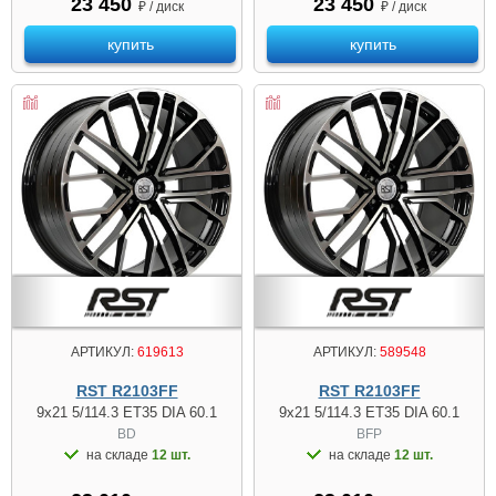
23 450
23 450
₽ / диск
₽ / диск
купить
купить
АРТИКУЛ:
619613
АРТИКУЛ:
589548
RST R2103FF
RST R2103FF
9x21 5/114.3 ET35 DIA 60.1
9x21 5/114.3 ET35 DIA 60.1
BD
BFP
на складе
12 шт.
на складе
12 шт.