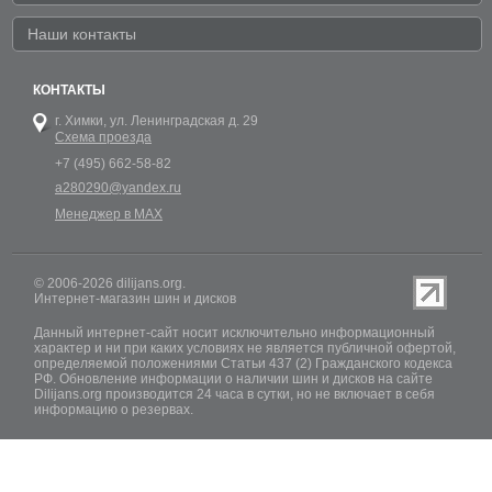
Наши контакты
КОНТАКТЫ
г. Химки,
ул. Ленинградская д. 29
Схема проезда
+7 (495) 662-58-82
a280290@yandex.ru
Менеджер в MAX
© 2006-2026 dilijans.org.
Интернет-магазин шин и дисков
Данный интернет-сайт носит исключительно информационный
характер и ни при каких условиях не является публичной офертой,
определяемой положениями Статьи 437 (2) Гражданского кодекса
РФ. Обновление информации о наличии шин и дисков на сайте
Dilijans.org производится 24 часа в сутки, но не включает в себя
информацию о резервах.