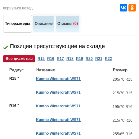
вернуться назад
Типоразмеры
Описание
Отзывы
(0)
Позиции присутствующие на складе
Все диаметры
R15
R16
R17
R18
R19
R20
R21
R22
Радиус
Название
Размер
R15 "
Kumho Wintercraft WS71
205/70 R15
Kumho Wintercraft WS71
215/70 R15
R16 "
Kumho Wintercraft WS71
195/70 R16
Kumho Wintercraft WS71
215/70 R16
Kumho Wintercraft WS71
255/65 R16