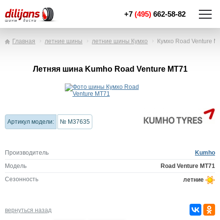
+7
(495)
662-58-82
Главная
летние шины
летние шины Кумхо
Кумхо Road Venture M
Летняя шина Kumho Road Venture MT71
Артикул модели:
№ M37635
Производитель
Kumho
Модель
Road Venture MT71
Сезонность
летние
вернуться назад