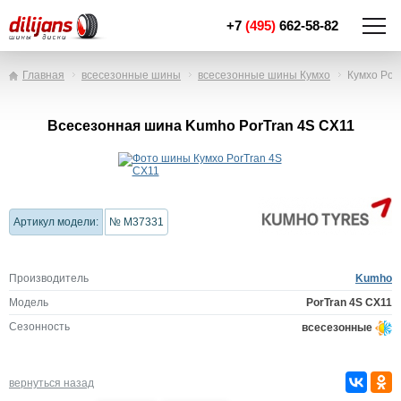
+7
(495)
662-58-82
Главная
всесезонные шины
всесезонные шины Кумхо
Кумхо Por
Всесезонная шина Kumho PorTran 4S CX11
Артикул модели:
№ M37331
Производитель
Kumho
Модель
PorTran 4S CX11
Сезонность
всесезонные
вернуться назад