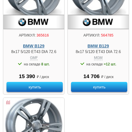
АРТИКУЛ:
365616
АРТИКУЛ:
564785
BMW B129
BMW B129
8x17 5/120 ET43 DIA 72.6
8x17 5/120 ET43 DIA 72.6
GMF
MGM
на складе
8 шт.
на складе
>12 шт.
15 390
14 706
₽ / диск
₽ / диск
купить
купить