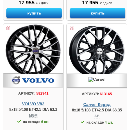
17 955
17 955
₽ / диск
₽ / диск
купить
купить
АРТИКУЛ:
582941
АРТИКУЛ:
613165
VOLVO V82
Carwel Керид
8x18 5/108 ET42.5 DIA 63.3
8x18 5/108 ET42.5 DIA 63.35
MGM
AB
на складе
6 шт.
на складе
4 шт.