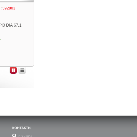
:
592803
T40 DIA 67.1
.
КОНТАКТЫ
г. Химки,