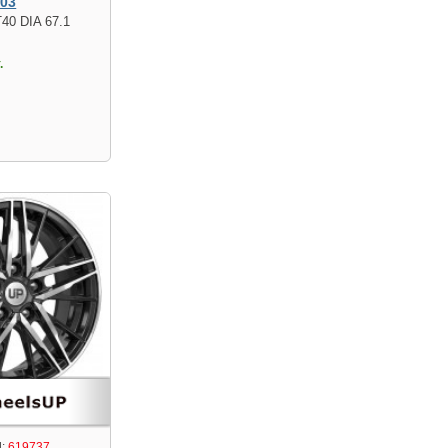
103
T40 DIA 67.1
.
:
619737