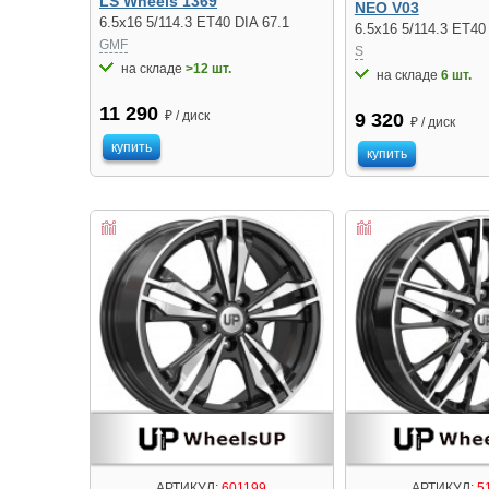
LS Wheels 1369
NEO V03
6.5x16 5/114.3 ET40 DIA 67.1
6.5x16 5/114.3 ET40
GMF
S
на складе
>12 шт.
на складе
6 шт.
11 290
₽ / диск
9 320
₽ / диск
купить
купить
АРТИКУЛ:
601199
АРТИКУЛ:
5