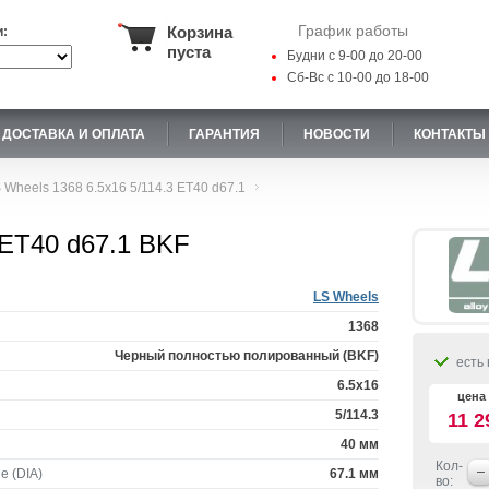
График работы
Корзина
и:
пуста
Будни с 9-00 до 20-00
Сб-Вс с 10-00 до 18-00
ДОСТАВКА И ОПЛАТА
ГАРАНТИЯ
НОВОСТИ
КОНТАКТЫ
 Wheels 1368 6.5x16 5/114.3 ET40 d67.1
 ET40 d67.1 BKF
LS Wheels
1368
Черный полностью полированный (BKF)
есть 
6.5x16
цена 
5/114.3
11 2
40 мм
Кол-
е (DIA)
67.1 мм
во: