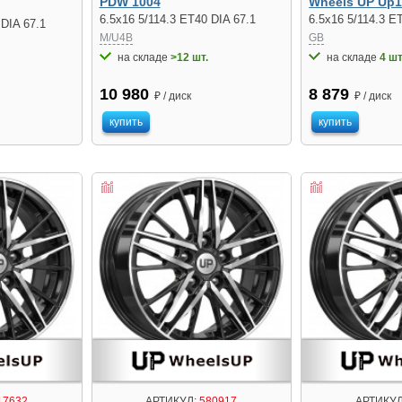
PDW 1004
Wheels UP Up
6.5x16 5/114.3 ET40 DIA 67.1
6.5x16 5/114.3 E
 DIA 67.1
M/U4B
GB
на складе
>12 шт.
на складе
4 шт
10 980
8 879
₽ / диск
₽ / диск
купить
купить
17632
АРТИКУЛ:
580917
АРТИКУЛ