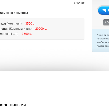
> 12 шт
ми можно докупить:
ср
скам
(Комплект) -
3500 р.
ления
(Комплект 4 шт.) -
20000 р.
мплект 4 шт.) -
3500 р.
* Все диск
поставляю
чтобы не 
лакокрасо
налогичными: