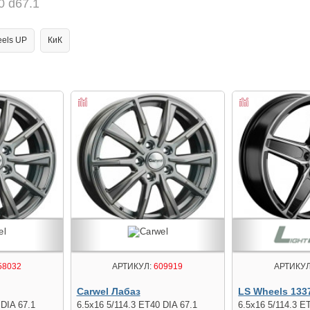
0 d67.1
els UP
КиК
58032
АРТИКУЛ:
609919
АРТИКУЛ
Carwel Лабаз
LS Wheels 133
 DIA 67.1
6.5x16 5/114.3 ET40 DIA 67.1
6.5x16 5/114.3 E