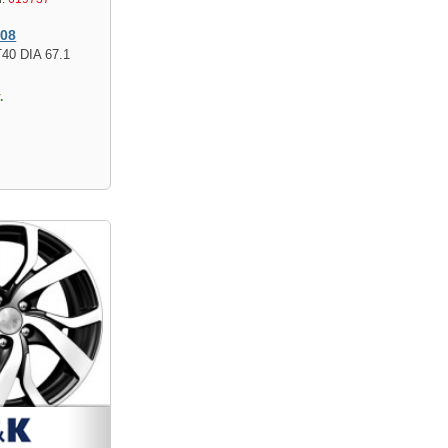
108
T40 DIA 67.1
.