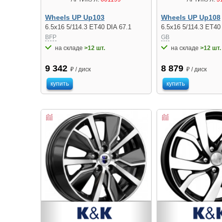
Wheels UP Up103
Wheels UP Up108
6.5x16 5/114.3 ET40 DIA 67.1
6.5x16 5/114.3 ET40
BFP
GB
на складе
>12 шт.
на складе
>12 шт.
9 342
8 879
₽ / диск
₽ / диск
купить
купить