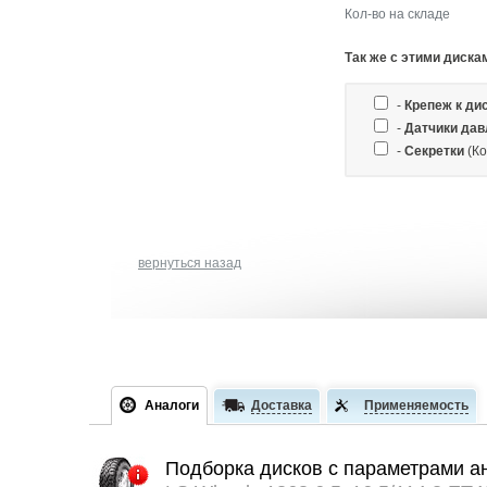
Кол-во на складе
Так же c этими диска
-
Крепеж к ди
-
Датчики дав
-
Секретки
(Ко
вернуться назад
Аналоги
Доставка
Применяемость
Подборка дисков с параметрами а