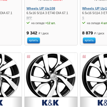
Wheels UP Up108
Wheels UP Up
 DIA 67.1
6.5x16 5/114.3 ET40 DIA 67.1
6.5x16 5/114.3 E
BFP
S
на складе
>12 шт.
на складе
4 шт
9 342
8 879
₽ / диск
₽ / диск
купить
купить