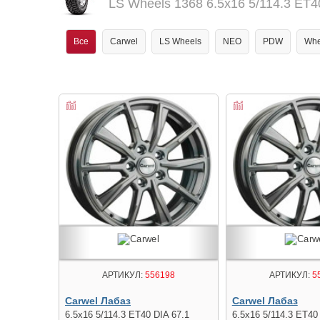
LS Wheels 1368 6.5x16 5/114.3 ET4
Все
Carwel
LS Wheels
NEO
PDW
Whe
АРТИКУЛ:
556198
АРТИКУЛ:
5
Carwel Лабаз
Carwel Лабаз
6.5x16 5/114.3 ET40 DIA 67.1
6.5x16 5/114.3 ET40