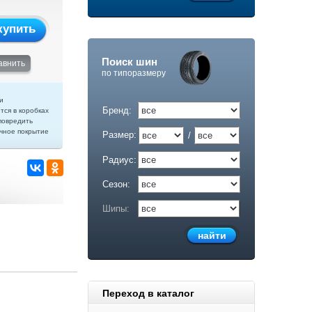
купить
Поиск шин
авнить
по типоразмеру
и
Бренд:
тся в коробках
повредить
чное покрытие
Размер:
/
Радиус:
Сезон:
Шипы:
Переход в каталог