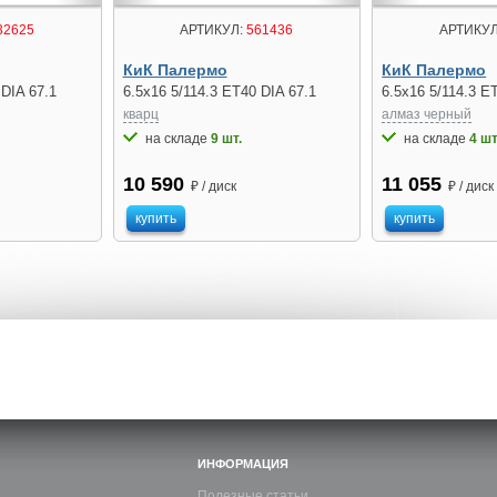
32625
АРТИКУЛ:
561436
АРТИКУЛ
КиК Палермо
КиК Палермо
 DIA 67.1
6.5x16 5/114.3 ET40 DIA 67.1
6.5x16 5/114.3 E
кварц
алмаз черный
на складе
9 шт.
на складе
4 шт
10 590
11 055
₽ / диск
₽ / диск
купить
купить
ИНФОРМАЦИЯ
Полезные статьи