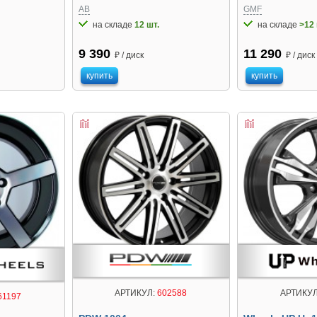
AB
GMF
на складе
12 шт.
на складе
>12 
9 390
11 290
₽ / диск
₽ / диск
купить
купить
АРТИКУЛ:
602588
АРТИКУЛ
61197