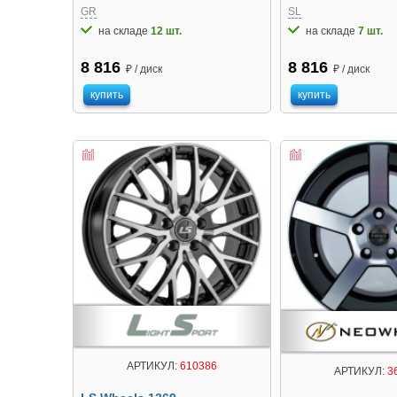
GR
SL
на складе
12 шт.
на складе
7 шт.
8 816
8 816
₽ / диск
₽ / диск
купить
купить
АРТИКУЛ:
610386
АРТИКУЛ:
3