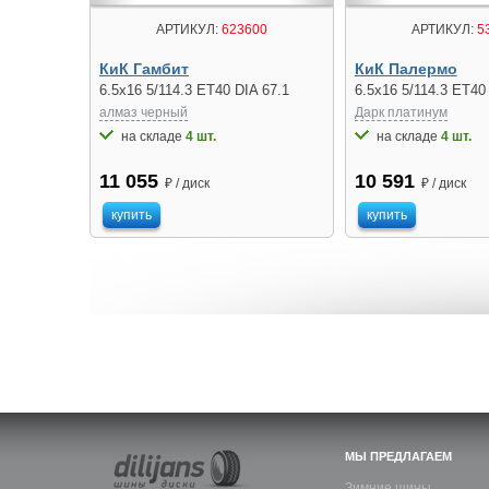
АРТИКУЛ:
623600
АРТИКУЛ:
5
КиК Гамбит
КиК Палермо
6.5x16 5/114.3 ET40 DIA 67.1
6.5x16 5/114.3 ET40
алмаз чeрный
Дарк платинум
на складе
4 шт.
на складе
4 шт.
11 055
10 591
₽ / диск
₽ / диск
купить
купить
МЫ ПРЕДЛАГАЕМ
Зимние шины