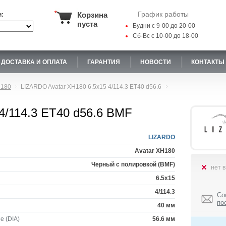
График работы
Корзина
и:
пуста
Будни с 9-00 до 20-00
Сб-Вс с 10-00 до 18-00
ДОСТАВКА И ОПЛАТА
ГАРАНТИЯ
НОВОСТИ
КОНТАКТЫ
H180
LIZARDO Avatar XH180 6.5x15 4/114.3 ET40 d56.6
4/114.3 ET40 d56.6 BMF
LIZARDO
Avatar XH180
Черный с полировкой (BMF)
нет 
6.5x15
4/114.3
Со
по
40 мм
е (DIA)
56.6 мм