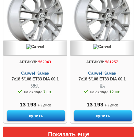
АРТИКУЛ:
562943
АРТИКУЛ:
581257
Carwel Камак
Carwel Камак
7x18 5/108 ET33 DIA 60.1
7x18 5/108 ET33 DIA 60.1
GRT
BL
на складе
7 шт.
на складе
12 шт.
13 193
13 193
₽ / диск
₽ / диск
купить
купить
Показать еще