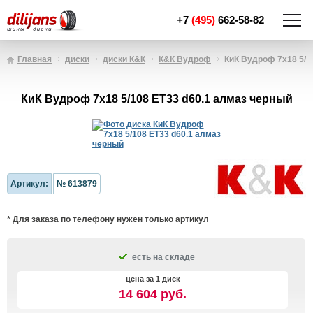
+7
(495)
662-58-82
Главная
диски
диски К&К
К&К Вудроф
КиК Вудроф 7x18 5/1
КиК Вудроф 7x18 5/108 ET33 d60.1 алмаз чeрный
Артикул:
№ 613879
* Для заказа по телефону нужен только артикул
есть на складе
цена за 1 диск
14 604 руб.