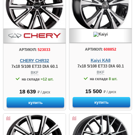
АРТИКУЛ:
608852
АРТИКУЛ:
523033
Kaiyi KA8
CHERY CHR32
7x18 5/108 ET33 DIA 60.1
7x18 5/108 ET33 DIA 60.1
BKF
BKF
на складе
8 шт.
на складе
>12 шт.
15 500
18 639
₽ / диск
₽ / диск
купить
купить