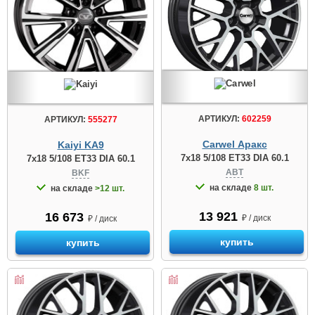
АРТИКУЛ:
602259
АРТИКУЛ:
555277
Carwel Аракс
Kaiyi KA9
7x18 5/108 ET33 DIA 60.1
7x18 5/108 ET33 DIA 60.1
ABT
BKF
на складе
8 шт.
на складе
>12 шт.
13 921
16 673
₽ / диск
₽ / диск
купить
купить