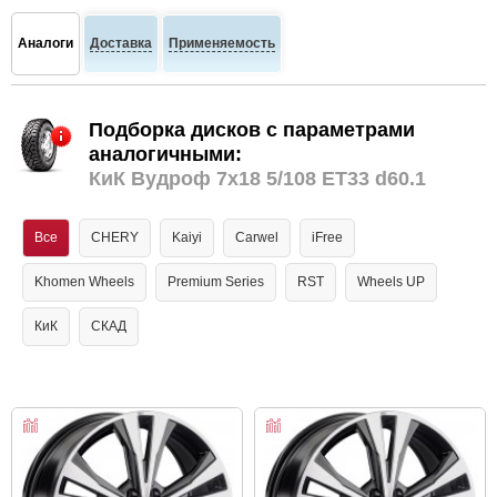
Аналоги
Доставка
Применяемость
Подборка дисков с параметрами
аналогичными:
КиК Вудроф 7x18 5/108 ET33 d60.1
Все
CHERY
Kaiyi
Carwel
iFree
Khomen Wheels
Premium Series
RST
Wheels UP
КиК
СКАД