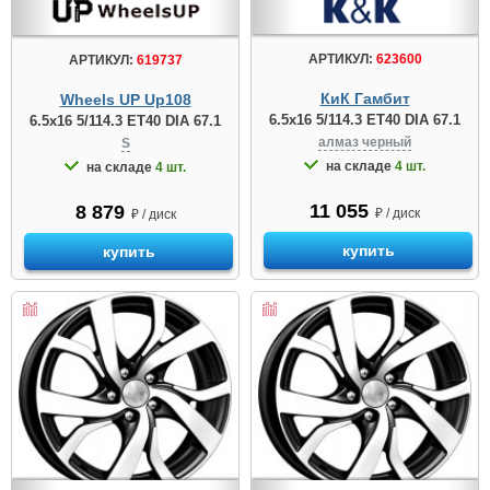
АРТИКУЛ:
623600
АРТИКУЛ:
619737
КиК Гамбит
Wheels UP Up108
6.5x16 5/114.3 ET40 DIA 67.1
6.5x16 5/114.3 ET40 DIA 67.1
алмаз чeрный
S
на складе
4 шт.
на складе
4 шт.
11 055
8 879
₽ / диск
₽ / диск
купить
купить