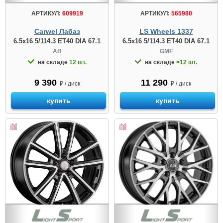
АРТИКУЛ:
609919
АРТИКУЛ:
565980
Carwel Лабаз
LS Wheels 1337
6.5x16 5/114.3 ET40 DIA 67.1
6.5x16 5/114.3 ET40 DIA 67.1
AB
GMF
на складе
12 шт.
на складе
>12 шт.
9 390
11 290
₽ / диск
₽ / диск
купить
купить