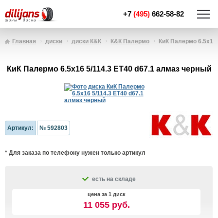
+7
(495)
662-58-82
Главная
диски
диски К&К
К&К Палермо
КиК Палермо 6.5x16 
КиК Палермо 6.5x16 5/114.3 ET40 d67.1 алмаз черный
Артикул:
№ 592803
* Для заказа по телефону нужен только артикул
есть на складе
цена за 1 диск
11 055 руб.