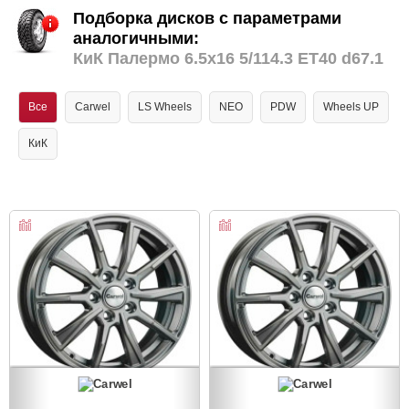
Подборка дисков с параметрами
аналогичными:
КиК Палермо 6.5x16 5/114.3 ET40 d67.1
Все
Carwel
LS Wheels
NEO
PDW
Wheels UP
КиК