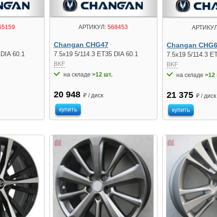
65159
АРТИКУЛ:
568453
АРТИКУЛ
Changan CHG47
Changan CHG
 DIA 60.1
7.5x19 5/114.3 ET35 DIA 60.1
7.5x19 5/114.3 E
BKF
BKF
на складе
>12 шт.
на складе
>12 
20 948
21 375
₽ / диск
₽ / диск
купить
купить