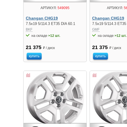
АРТИКУЛ:
549095
АРТИКУЛ:
5
Changan CHG19
Changan CHG19
7.5x19 5/114.3 ET35 DIA 60.1
7.5x19 5/114.3 ET35
BKF
GMF
на складе
>12 шт.
на складе
>12 шт.
21 375
21 375
₽ / диск
₽ / диск
купить
купить