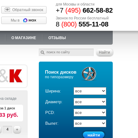
для Москвы и области
+7
(495)
662-58-82
Обратный звонок
Звонок по России бесплатный
Мы в
8
(800)
555-11-08
О МАГАЗИНЕ
ОТЗЫВЫ
Поиск дисков
по типоразмеру
Ширина:
на складе
Диаметр:
за 1 диск
PCD:
33 руб.
Вылет: