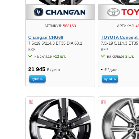
АРТИКУЛ:
4
АРТИКУЛ:
588163
TOYOTA Concept
Changan CHG68
7.5x19 5/114.3 ET35
7.5x19 5/114.3 ET35 DIA 60.1
BFP
BKF
на складе
2 шт.
на складе
>12 шт.
-
21 945
₽ / диск
₽ / диск
купить
купить