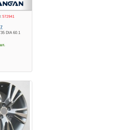
:
572941
67
T35 DIA 60.1
шт.