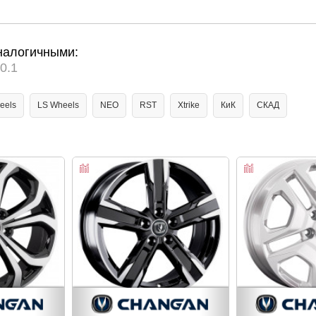
налогичными:
0.1
eels
LS Wheels
NEO
RST
Xtrike
КиК
СКАД