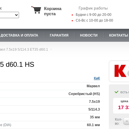
График работы
Корзина
и:
пуста
Будни с 9-00 до 20-00
Сб-Вс с 10-00 до 18-00
ДОСТАВКА И ОПЛАТА
ГАРАНТИЯ
НОВОСТИ
КОНТАКТЫ
ел 7.5x19 5/114.3 ET35 d60.1
5 d60.1 HS
КиК
Марвел
есть 
Серебристый (HS)
цена 
7.5x19
17 3
5/114.3
35 мм
Кол-
во:
е (DIA)
60.1 мм