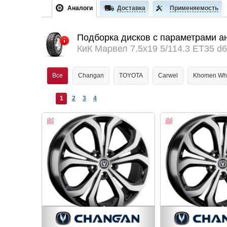
Аналоги
Доставка
Применяемость
Подборка дисков с параметрами а
КиК Марвел 7.5x19 5/114.3 ET35 d6
Все
Changan
TOYOTA
Carwel
Khomen Wh
1
2
3
4