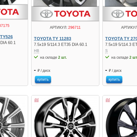
87175
АРТИКУЛ:
296711
АРТИКУЛ
 TY526
TOYOTA TY 11283
TOYOTA TY 27
 DIA 60.1
7.5x19 5/114.3 ET35 DIA 60.1
7.5x19 5/114.3 E
HB
S
на складе
2 шт.
на складе
2 шт
-
-
₽ / диск
₽ / диск
купить
купить