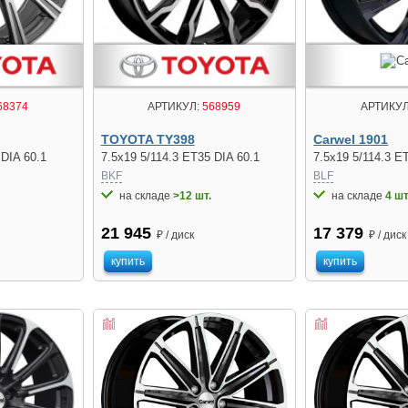
68374
АРТИКУЛ:
568959
АРТИКУЛ
TOYOTA TY398
Carwel 1901
 DIA 60.1
7.5x19 5/114.3 ET35 DIA 60.1
7.5x19 5/114.3 E
BKF
BLF
на складе
>12 шт.
на складе
4 шт
21 945
17 379
₽ / диск
₽ / диск
купить
купить