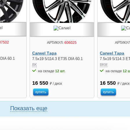
07502
АРТИКУЛ:
606025
АРТИКУЛ
Carwel Тара
Carwel Тара
 DIA 60.1
7.5x19 5/114.3 ET35 DIA 60.1
7.5x19 5/114.3 E
BK
BKM
на складе
12 шт.
на складе
12 ш
16 550
16 550
₽ / диск
₽ / диск
купить
купить
Показать еще