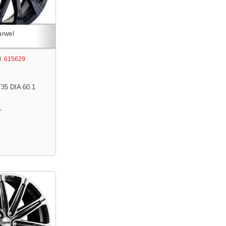
:
615629
T35 DIA 60.1
.