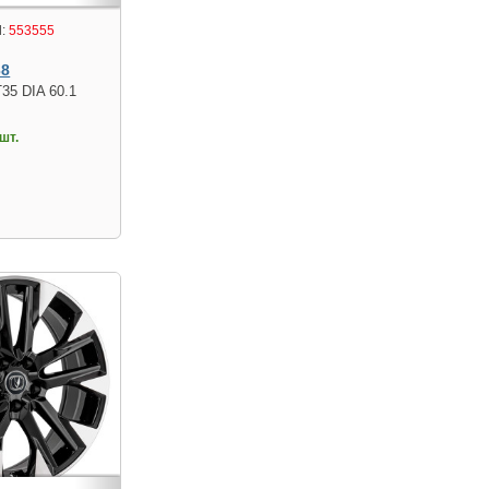
:
553555
38
T35 DIA 60.1
шт.