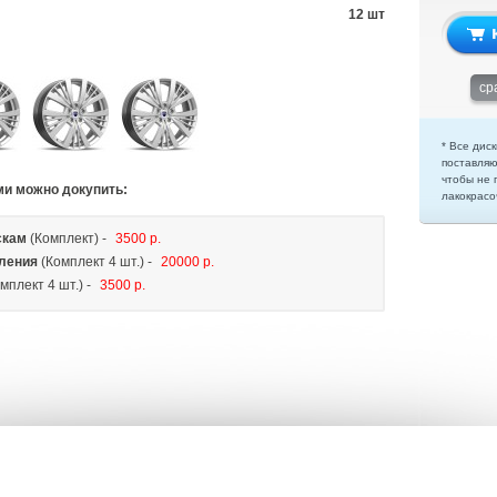
12 шт
ср
* Все диск
поставляю
чтобы не 
ми можно докупить:
лакокрасо
скам
(Комплект) -
3500 р.
ления
(Комплект 4 шт.) -
20000 р.
мплект 4 шт.) -
3500 р.