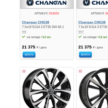
АРТИКУЛ:
553555
АРТИКУЛ:
5
Changan CHG38
Changan CHG38
7.5x19 5/114.3 ET35 DIA 60.1
7.5x19 5/114.3 ET35
MB
BKF
на складе
>12 шт.
на складе
>12 шт.
21 375
21 375
₽ / диск
₽ / диск
купить
купить