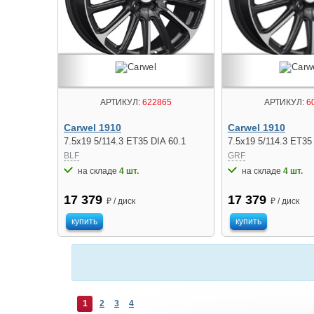
АРТИКУЛ:
6
АРТИКУЛ:
622865
Carwel 1910
Carwel 1910
7.5x19 5/114.3 ET35
7.5x19 5/114.3 ET35 DIA 60.1
GRF
BLF
на складе
4 шт.
на складе
4 шт.
17 379
17 379
₽ / диск
₽ / диск
купить
купить
1
2
3
4