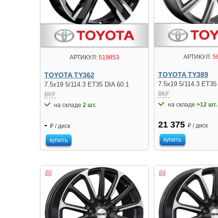
АРТИКУЛ:
5
АРТИКУЛ:
519853
TOYOTA TY389
TOYOTA TY362
7.5x19 5/114.3 ET35
7.5x19 5/114.3 ET35 DIA 60.1
BKF
BKF
на складе
>12 шт.
на складе
2 шт.
21 375
-
₽ / диск
₽ / диск
купить
купить