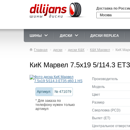
Доставка по Росси
ШИНЫ
ДИСКИ
ДИСКИ REPLICA
Главная
диски
диски К&К
К&К Марвел
КиК Марв
КиК Марвел 7.5x19 5/114.3 ET3
Производитель
Модель
Артикул:
№ 471079
Цвет
* Для заказа по
Размер
телефону нужен только
артикул
Сверловка (PCD)
Вылет (ET)
Центральное отверсти