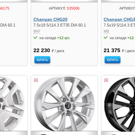
66175
АРТИКУЛ:
535006
АРТИКУЛ
Changan CHG20
Changan CHG
 DIA 60.1
7.5x19 5/114.3 ET35 DIA 60.1
7.5x19 5/114.3 E
BKF
MB
на складе
>12 шт.
на складе
>12 
22 230
21 375
₽ / диск
₽ / диск
купить
купить