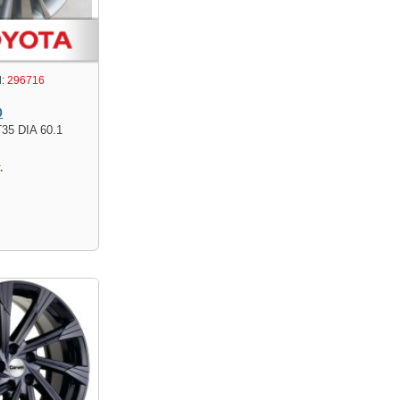
:
296716
0
T35 DIA 60.1
.