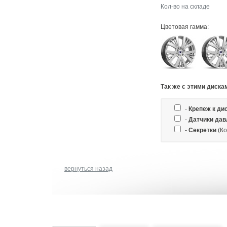
Кол-во на складе
Цветовая гамма:
Так же c этими диска
-
Крепеж к ди
-
Датчики дав
-
Секретки
(Ко
вернуться назад