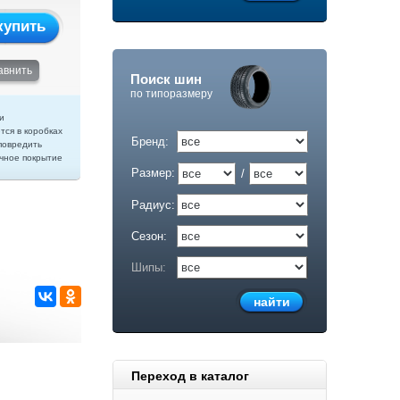
купить
авнить
Поиск шин
по типоразмеру
и
тся в коробках
Бренд:
повредить
чное покрытие
Размер:
/
Радиус:
Сезон:
Шипы:
Переход в каталог