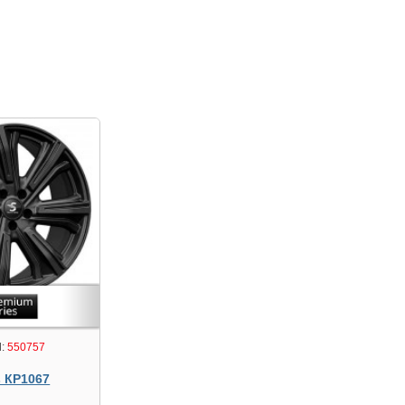
:
550757
s КР1067