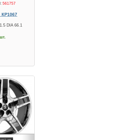
:
561757
s КР1067
1.5 DIA 66.1
шт.