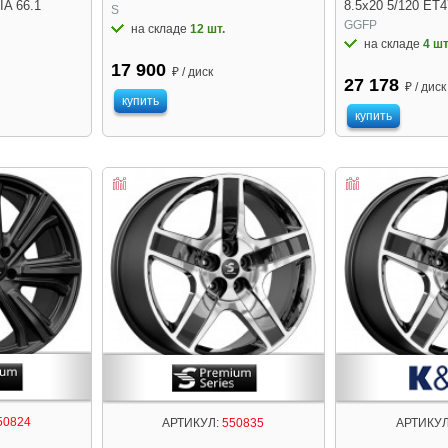
IA 66.1
8.5x20 5/120 ET4
S
GGFP
на складе
12 шт.
на складе
4 шт
17 900
₽ / диск
27 178
₽ / диск
купить
купить
50824
АРТИКУЛ:
550835
АРТИКУЛ