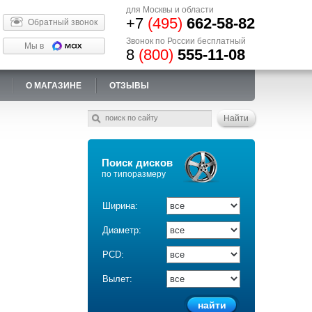
для Москвы и области
+7
(495)
662-58-82
Обратный звонок
Звонок по России бесплатный
Мы в
8
(800)
555-11-08
О МАГАЗИНЕ
ОТЗЫВЫ
Поиск дисков
по типоразмеру
Ширина:
Диаметр:
PCD:
Вылет: