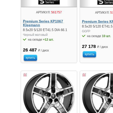
АРТИКУЛ:
561757
АРТИКУЛ:
5
Premium Series КР1067
Premium Series К
Kleemann
8.5x20 5/120 ET41.5
8.5x20 5/120 ET41.5 DIA 66.1
GGFP
Черный матовый
на складе
10 шт.
на складе
>12 шт.
27 178
₽ / диск
26 487
₽ / диск
купить
купить