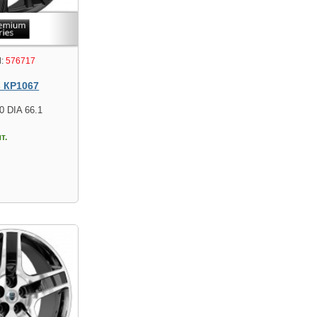
:
576717
s КР1067
0 DIA 66.1
т.