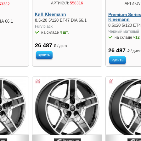
АРТИКУЛ:
558316
АРТИКУЛ
53332
КиК Kleemann
Premium Serie
Kleemann
8.5x20 5/120 ET47 DIA 66.1
IA 66.1
8.5x20 5/120 ET4
Fury black
Черный матовый
на складе
4 шт.
на складе
>12 
26 487
₽ / диск
26 487
₽ / диск
купить
купить