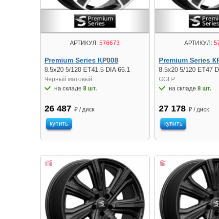
АРТИКУЛ:
576673
АРТИКУЛ:
5
Premium Series КР008
Premium Series К
8.5x20 5/120 ET41.5 DIA 66.1
8.5x20 5/120 ET47 D
Черный матовый
GGFP
на складе
8 шт.
на складе
8 шт.
26 487
27 178
₽ / диск
₽ / диск
купить
купить