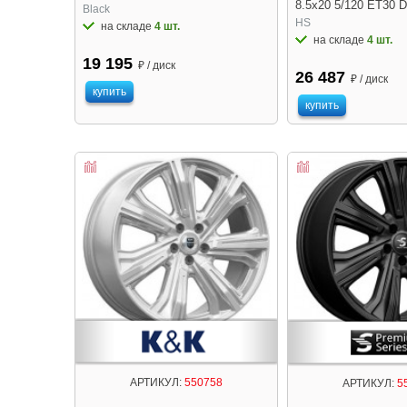
8.5x20 5/120 ET30 D
Black
HS
на складе
4 шт.
на складе
4 шт.
19 195
₽ / диск
26 487
₽ / диск
купить
купить
АРТИКУЛ:
550758
АРТИКУЛ:
5