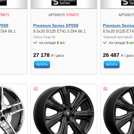
76671
АРТИКУЛ:
576672
АРТИКУЛ
Р008
Premium Series КР008
Premium Serie
 DIA 66.1
8.5x20 5/120 ET41.5 DIA 66.1
8.5x20 5/120 ET4
Gloss Grap fp
Черный матовый
на складе
8 шт.
на складе
8 шт
27 178
26 487
₽ / диск
₽ / диск
купить
купить