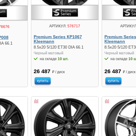
АРТИКУЛ:
576717
АРТИКУЛ
76676
Premium Series КР1067
Premium Serie
Р008
Kleemann
Kleemann
IA 66.1
8.5x20 5/120 ET30 DIA 66.1
8.5x20 5/120 ET3
Черный матовый
Черный матовый
на складе
10 шт.
на складе
10 ш
26 487
26 487
₽ / диск
₽ / диск
купить
купить