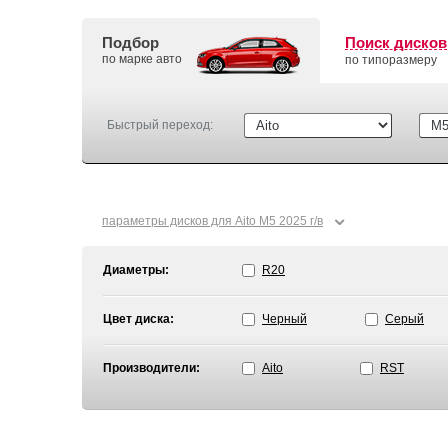
Подбор
Поиск дисков
по марке авто
по типоразмеру
Быстрый переход:
⌄
параметры дисков для Aito M5 2025 г/в
Диаметры:
R20
Цвет диска:
Черный
Серый
Производители:
Aito
RST