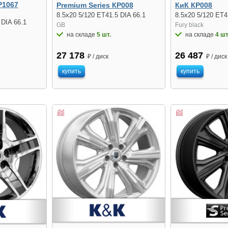
Р1067
Premium Series КР008
КиК КР008
8.5x20 5/120 ET41.5 DIA 66.1
8.5x20 5/120 ET4
 DIA 66.1
GB
Fury black
на складе
5 шт.
на складе
4 шт
27 178
26 487
₽ / диск
₽ / диск
купить
купить