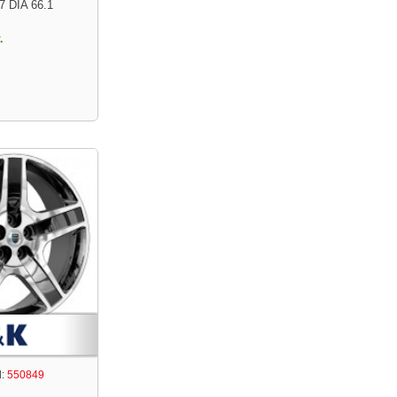
7 DIA 66.1
.
:
550849