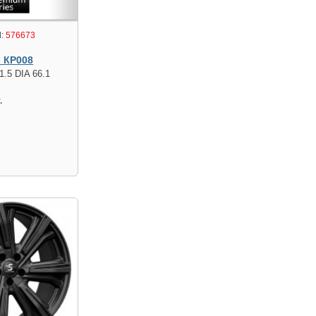
:
576673
s КР008
1.5 DIA 66.1
.