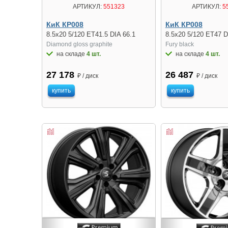
АРТИКУЛ:
551323
АРТИКУЛ:
5
КиК КР008
КиК КР008
8.5x20 5/120 ET41.5 DIA 66.1
8.5x20 5/120 ET47 D
Diamond gloss graphite
Fury black
на складе
4 шт.
на складе
4 шт.
27 178
26 487
₽ / диск
₽ / диск
купить
купить