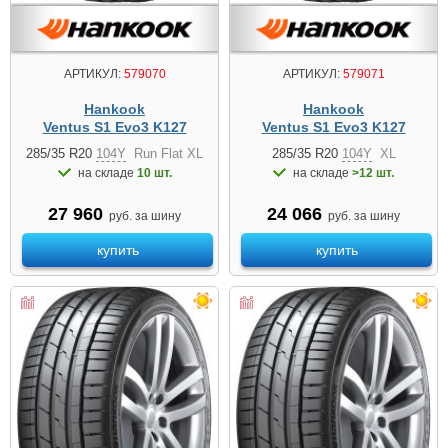
АРТИКУЛ:
579070
АРТИКУЛ:
579071
Hankook
Hankook
Ventus S1 Evo3 K127
Ventus S1 Evo3 K127
285/35 R20
104Y
Run Flat XL
285/35 R20
104Y
XL
на складе
10 шт.
на складе
>12 шт.
27 960
24 066
руб. за шину
руб. за шину
купить
купить