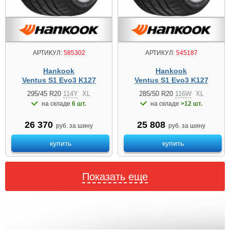
АРТИКУЛ:
585302
АРТИКУЛ:
545187
Hankook
Hankook
Ventus S1 Evo3 K127
Ventus S1 Evo3 K127
295/45 R20
114Y
XL
285/50 R20
116W
XL
на складе
6 шт.
на складе
>12 шт.
26 370
25 808
руб. за шину
руб. за шину
купить
купить
Показать еще