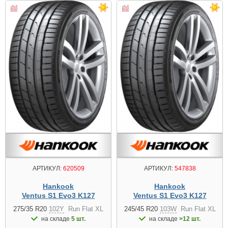
АРТИКУЛ:
620509
АРТИКУЛ:
547838
Hankook
Hankook
Ventus S1 Evo3 K127
Ventus S1 Evo3 K127
275/35 R20
102Y
Run Flat XL
245/45 R20
103W
Run Flat XL
на складе
5 шт.
на складе
>12 шт.