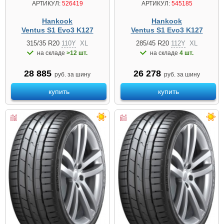
АРТИКУЛ:
526419
АРТИКУЛ:
545185
Hankook
Hankook
Ventus S1 Evo3 K127
Ventus S1 Evo3 K127
315/35 R20
110Y
XL
285/45 R20
112Y
XL
на складе
>12 шт.
на складе
4 шт.
28 885
26 278
руб. за шину
руб. за шину
купить
купить