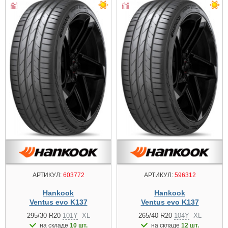
АРТИКУЛ:
603772
АРТИКУЛ:
596312
Hankook
Hankook
Ventus evo K137
Ventus evo K137
295/30 R20
101Y
XL
265/40 R20
104Y
XL
на складе
10 шт.
на складе
12 шт.