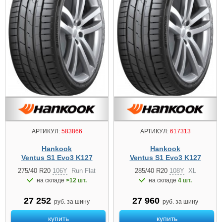
АРТИКУЛ:
583866
АРТИКУЛ:
617313
Hankook
Hankook
Ventus S1 Evo3 K127
Ventus S1 Evo3 K127
275/40 R20
106Y
Run Flat
285/40 R20
108Y
XL
на складе
>12 шт.
на складе
4 шт.
27 252
27 960
руб. за шину
руб. за шину
купить
купить