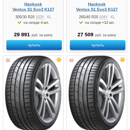
Hankook
Hankook
Ventus S1 Evo3 K127
Ventus S1 Evo3 K127
305/30 R20
103Y
XL
265/40 R20
104Y
XL
на складе
4 шт.
на складе
>12 шт.
29 891
27 509
руб. за шину
руб. за шину
купить
купить