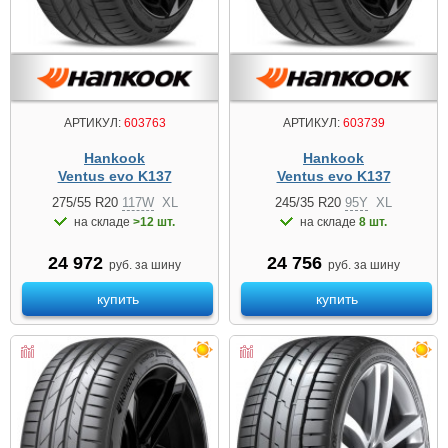
АРТИКУЛ:
603763
АРТИКУЛ:
603739
Hankook
Hankook
Ventus evo K137
Ventus evo K137
275/55 R20
117W
XL
245/35 R20
95Y
XL
на складе
>12 шт.
на складе
8 шт.
24 972
24 756
руб. за шину
руб. за шину
купить
купить