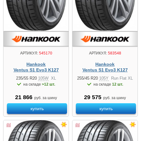
АРТИКУЛ:
545170
АРТИКУЛ:
583548
Hankook
Hankook
Ventus S1 Evo3 K127
Ventus S1 Evo3 K127
235/55 R20
105W
XL
255/45 R20
105Y
Run Flat XL
на складе
>12 шт.
на складе
12 шт.
21 866
29 575
руб. за шину
руб. за шину
купить
купить