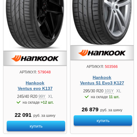
АРТИКУЛ:
503566
АРТИКУЛ:
579048
Hankook
Hankook
Ventus S1 Evo3 K127
Ventus evo K137
295/30 R20
101Y
XL
245/40 R20
99Y
XL
на складе
11 шт.
на складе
>12 шт.
26 879
руб. за шину
22 091
руб. за шину
купить
купить