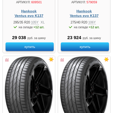
АРТИКУЛ:
609501
АРТИКУЛ:
579059
Hankook
Hankook
Ventus evo K137
Ventus evo K137
295/35 R20
105Y
XL
275/40 R20
106Y
на складе
>12 шт.
на складе
>12 шт.
29 038
23 924
руб. за шину
руб. за шину
купить
купить