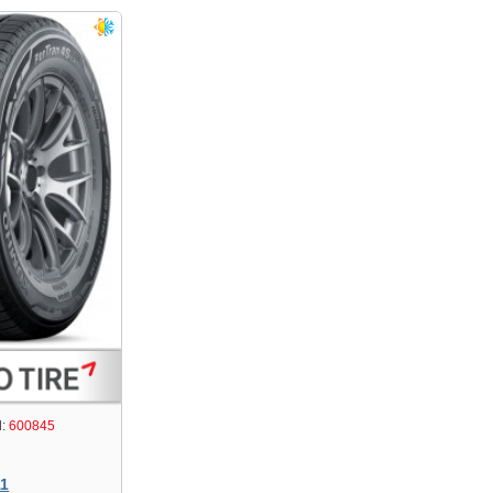
:
600845
11