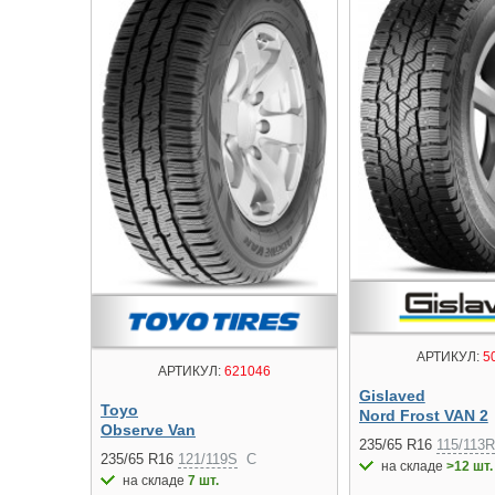
АРТИКУЛ:
5
АРТИКУЛ:
621046
Gislaved
Toyo
Nord Frost VAN 2
Observe Van
235/65 R16
115/113R
235/65 R16
121/119S
C
на складе
>12 шт.
на складе
7 шт.