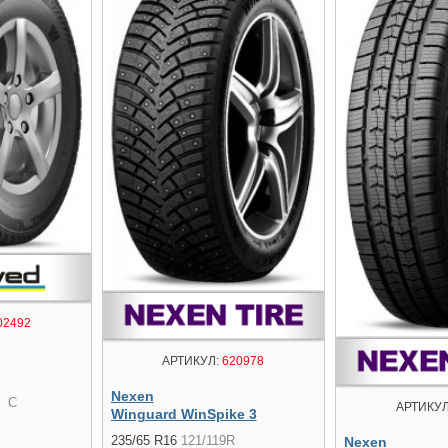
02492
АРТИКУЛ:
620978
Nexen
C
АРТИКУЛ
Winguard WinSpike 3
235/65 R16
121/119R
Nexen