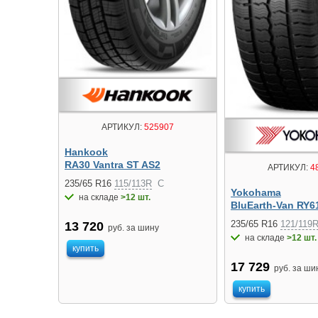
АРТИКУЛ:
525907
Hankook
RA30 Vantra ST AS2
АРТИКУЛ:
4
235/65 R16
115/113R
C
Yokohama
на складе
>12 шт.
BluEarth-Van RY6
235/65 R16
121/119
13 720
руб. за шину
на складе
>12 шт.
купить
17 729
руб. за ши
купить