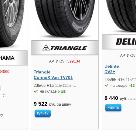
АРТИКУЛ
АРТИКУЛ:
599134
Delinte
DV2+
84060
Triangle
ConneX Van TV701
235/65 R16
115/1
235/65 R16
115/113S
C
на складе
>12 
1
на складе
6 шт.
R
C
8 440
руб. за 
9 522
руб. за шину
купить
купить
ну