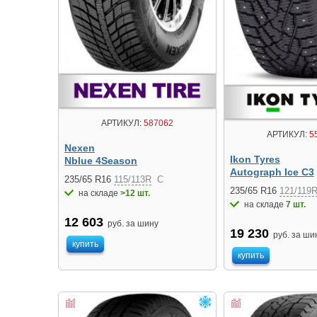
АРТИКУЛ:
587062
АРТИКУЛ:
5
Nexen
Ikon Tyres
Nblue 4Season
Autograph Ice C3
235/65 R16
115/113R
C
235/65 R16
121/119
на складе
>12 шт.
на складе
7 шт.
12 603
руб. за шину
19 230
руб. за ши
купить
купить