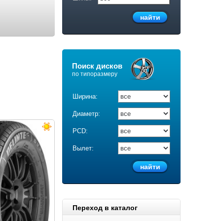
Поиск дисков
по типоразмеру
Ширина:
Диаметр:
PCD:
Вылет:
Переход в каталог