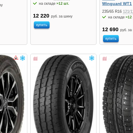
Winguard WT1
на складе
>12 шт.
ну
235/65 R16
121/1
12 220
руб. за шину
на складе
>12 
купить
12 690
руб. за
купить