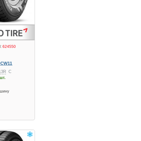
:
624550
n CW11
13R
C
шт.
 шину