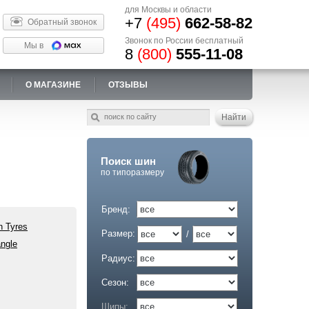
для Москвы и области
+7
(495)
662-58-82
Обратный звонок
Звонок по России бесплатный
Мы в
8
(800)
555-11-08
О МАГАЗИНЕ
ОТЗЫВЫ
Поиск шин
по типоразмеру
Бренд:
n Tyres
Размер:
/
angle
Радиус:
Сезон:
Шипы: