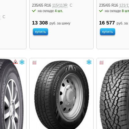
235/65 R16
115/113R
C
235/65 R16
121/1
на складе
4 шт.
на складе
8 шт
R
C
13 308
16 577
руб. за шину
руб. за
купить
купить