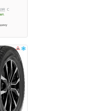
19R
C
шт.
 шину