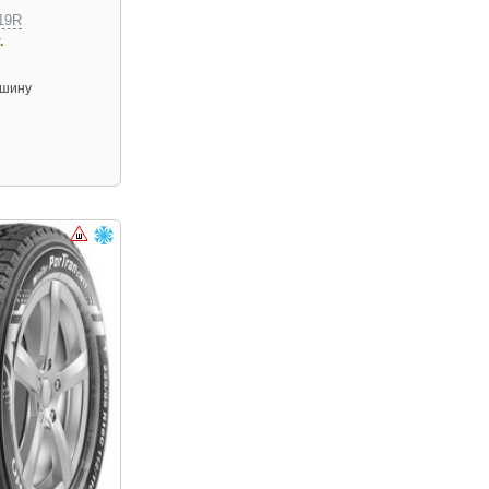
19R
.
 шину