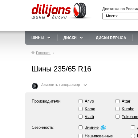
Доставка по Росси
ШИНЫ
ДИСКИ
ДИСКИ REPLICA
Главная
Шины 235/65 R16
⌄
Изменить типоразмер
Производители:
Arivo
Attar
Kama
Kumho
Viatti
Yokoha
Сезонность:
Зимние
Нешипованные