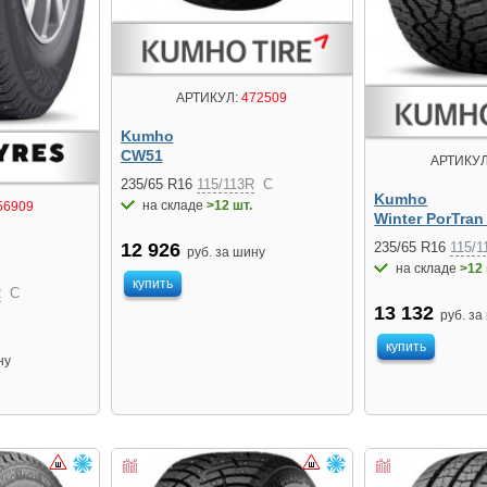
АРТИКУЛ:
472509
Kumho
CW51
АРТИКУЛ
235/65 R16
115/113R
C
Kumho
на складе
>12 шт.
56909
Winter PorTra
12 926
235/65 R16
115/1
руб. за шину
на складе
>12 
купить
R
C
13 132
руб. за
купить
ну