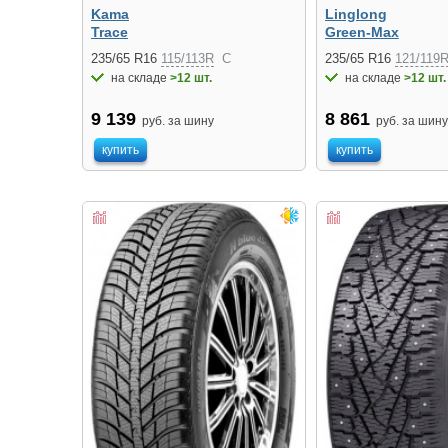
Kama
Linglong
Trace
Green-Max
235/65 R16
115/113R
C
235/65 R16
121/119
на складе
>12 шт.
на складе
>12 шт.
9 139
8 861
руб. за шину
руб. за шину
купить
купить