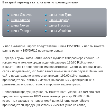
Быстрый переход в каталог шин по производителю
шины Gislaved
шины Ikon Tyres
шины Kumho
шины Linglong
шины Nexen
шины Tracmax
шины Triangle
шины Westlake
У нас в каталоге широко представлены шины 195/60/16. У нас вы можете
купить резину 195/60R16 по лучшим ценам.
Нередки случаи, когда найти колеса нужного типоразмера сложно, не
говоря уже о том, что среди моделей размера 195/60 R16 хочется
выбрать шины с определенными параметрами. Стоит ли ограничивать
себя и покупать «то, что было в магазине»? ни в коем случае! На нашем
сайте представлено множество автошин 195/60 r16 от разных
производителей, зимних и летних, шипованных и фрикционных, с
разными рисунком протектора и прочими параметрами.
Приобретая продукцию у нас, вы можете быть уверены в том, что вам
предлагают купить на 100% качественную резину 195/60 R 16 от
известных заводов по приемлемой цене. Многие европейские
производители, продукция которых имеется у нас на сайте,