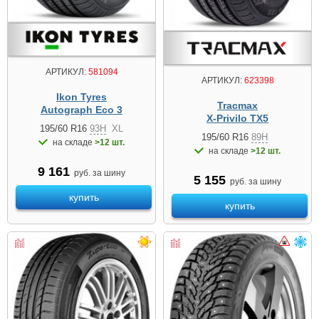
АРТИКУЛ:
581094
АРТИКУЛ:
623398
Ikon Tyres
Tracmax
Autograph Eco 3
X-Privilo TX5
195/60 R16
93H
XL
195/60 R16
89H
на складе
>12 шт.
на складе
>12 шт.
9 161
руб. за шину
5 155
руб. за шину
купить
купить