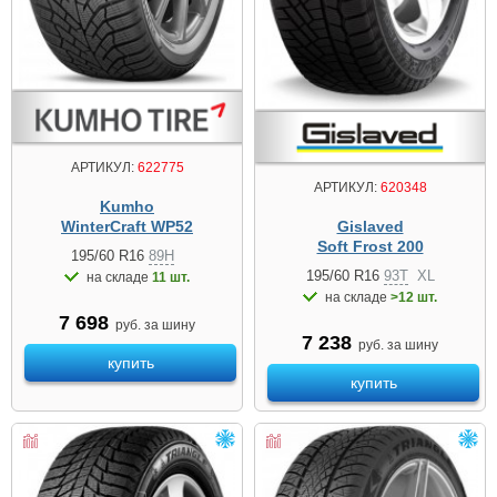
АРТИКУЛ:
622775
АРТИКУЛ:
620348
Kumho
Gislaved
WinterCraft WP52
Soft Frost 200
195/60 R16
89H
195/60 R16
93T
XL
на складе
11 шт.
на складе
>12 шт.
7 698
руб. за шину
7 238
руб. за шину
купить
купить