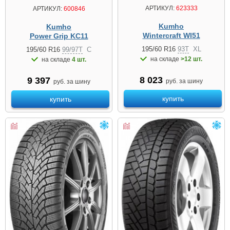
АРТИКУЛ:
623333
АРТИКУЛ:
600846
Kumho
Kumho
Wintercraft WI51
Power Grip KC11
195/60 R16
93T
XL
195/60 R16
99/97T
C
на складе
>12 шт.
на складе
4 шт.
8 023
9 397
руб. за шину
руб. за шину
купить
купить