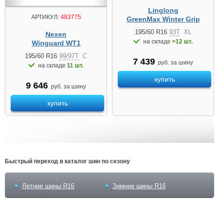
Linglong
АРТИКУЛ:
483775
GreenMax Winter Grip
195/60 R16
93T
XL
Nexen
на складе
>12 шт.
Winguard WT1
195/60 R16
99/97T
C
7 439
руб. за шину
на складе
11 шт.
купить
9 646
руб. за шину
купить
Быстрый переход в каталог шин по сезону
Летние шины R16
Зимние шины R16