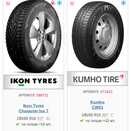
АРТИКУЛ:
471422
АРТИКУЛ:
588751
Kumho
Ikon Tyres
CW51
Character Ice 7
195/60 R16
99T
C
195/60 R16
93T
XL
на складе
>12 шт.
на складе
>12 шт.