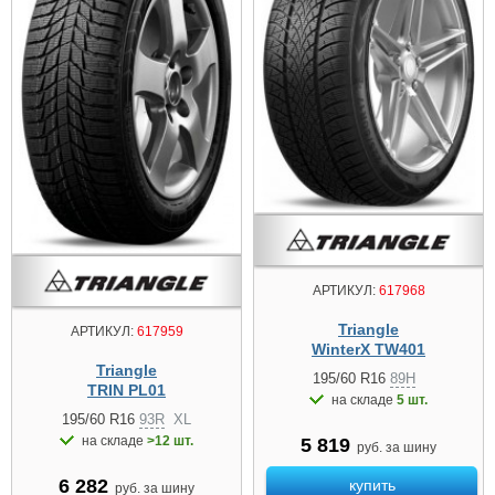
АРТИКУЛ:
617968
Triangle
АРТИКУЛ:
617959
WinterX TW401
Triangle
195/60 R16
89H
TRIN PL01
на складе
5 шт.
195/60 R16
93R
XL
на складе
>12 шт.
5 819
руб. за шину
6 282
купить
руб. за шину