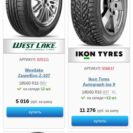
АРТИКУЛ:
625111
АРТИКУЛ:
556837
Westlake
ZuperEco Z-107
Ikon Tyres
195/60 R16
89V
Autograph Ice 9
на складе
12 шт.
195/60 R16
93T
XL
на складе
>12 шт.
5 016
руб. за шину
11 276
руб. за шину
купить
купить