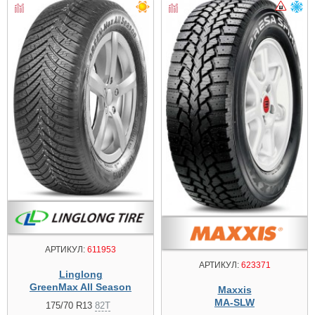
АРТИКУЛ:
611953
АРТИКУЛ:
623371
Linglong
GreenMax All Season
Maxxis
MA-SLW
175/70 R13
82T