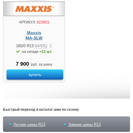
АРТИКУЛ:
622821
Maxxis
MA-SLW
165/0 R13
94/93Q
C
на складе
>12 шт.
7 900
руб. за шину
купить
Быстрый переход в каталог шин по сезону
Летние шины R13
Зимние шины R13